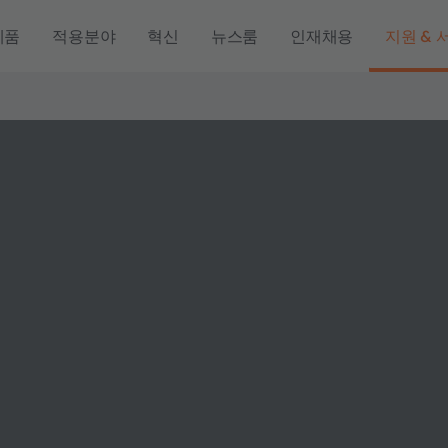
제품
적용분야
혁신
뉴스룸
인재채용
지원 & 