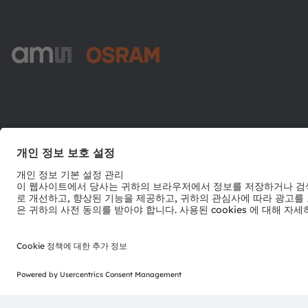
ams-OSRAM AG
Tobelbader Straße 30
8141 Premstaetten
Austria
전화:
+43 3136 500-0