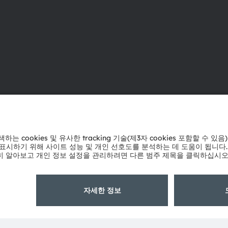
ams OSRAM 소개
지원
뉴스룸
제품 선택기
투자자
다운로드 센
지속 가능성
툴
위치 & 분포
문의
인재채용
기술 지원
접근성
파트너 네트
내부 고발