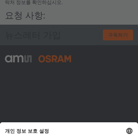
락처 정보를 확인하십시오.
요청 사항:
뉴스레터 가입
구독하기
ams-OSRAM AG
Tobelbader Straße 30
8141 Premstaetten
Austria
전화:
+43 3136 500-0
ams OSRAM 소개