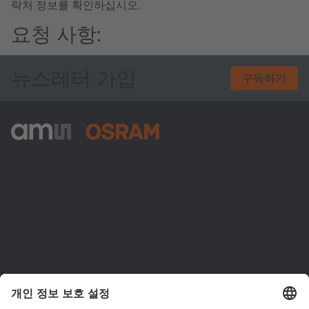
락처 정보를 확인하십시오.
요청 사항:
뉴스레터 가입
구독하기
ams-OSRAM AG
Tobelbader Straße 30
8141 Premstaetten
Austria
전화:
+43 3136 500-0
ams OSRAM 소개