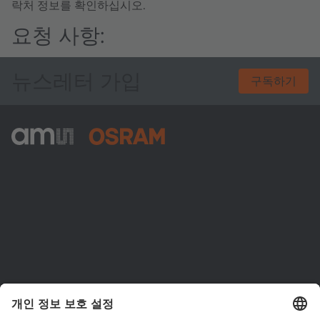
락처 정보를 확인하십시오.
요청 사항:
뉴스레터 가입
구독하기
ams-OSRAM AG
Tobelbader Straße 30
8141 Premstaetten
Austria
전화:
+43 3136 500-0
ams OSRAM 소개