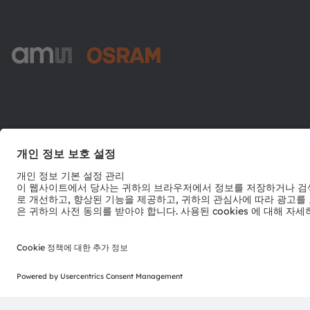
ams-OSRAM AG
Tobelbader Straße 30
8141 Premstaetten
Austria
전화:
+43 3136 500-0