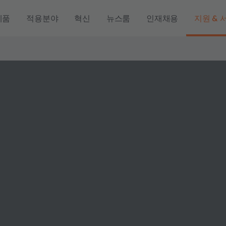
제품
적용분야
혁신
뉴스룸
인재채용
지원 & 