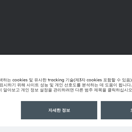
ams OSRAM 소개
지원
뉴스룸
제품 선택기
투자자
다운로드 센
지속 가능성
툴
위치 & 분포
문의
인재채용
기술 지원
접근성
파트너 네트
내부 고발