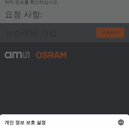
락처 정보를 확인하십시오.
요청 사항:
뉴스레터 가입
구독하기
ams-OSRAM AG
Tobelbader Straße 30
8141 Premstaetten
Austria
전화:
+43 3136 500-0
ams OSRAM 소개