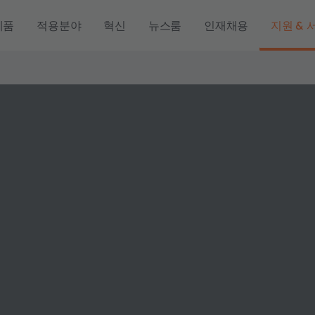
제품
적용분야
혁신
뉴스룸
인재채용
지원 & 