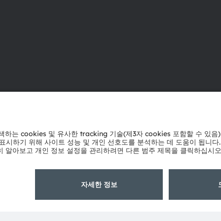
ams OSRAM 소개
지원
뉴스룸
제품 선택기
투자자
다운로드 센
지속 가능성
툴
위치 & 분포
문의
인재채용
기술 지원
접근성
파트너 네트
내부 고발