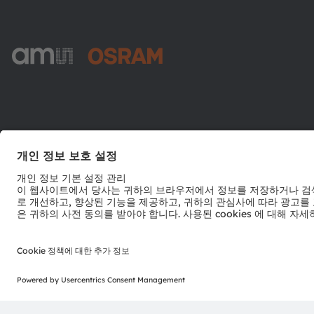
ams-OSRAM AG
Tobelbader Straße 30
8141 Premstaetten
Austria
전화:
+43 3136 500-0