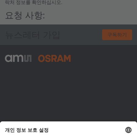
락처 정보를 확인하십시오.
요청 사항:
뉴스레터 가입
구독하기
ams-OSRAM AG
Tobelbader Straße 30
8141 Premstaetten
Austria
전화:
+43 3136 500-0
ams OSRAM 소개