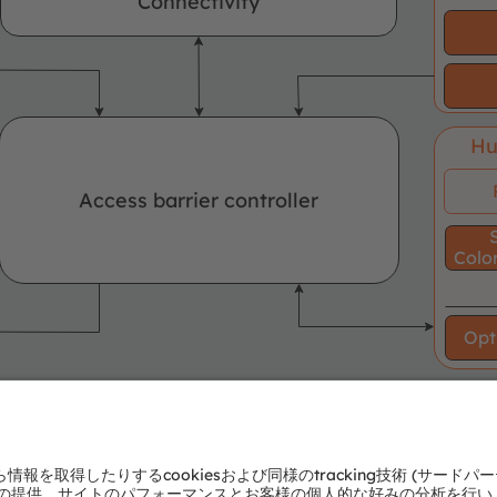
Connectivity
Hu
Access barrier controller
Color
Opt
Product
No ams OSRAM
area
offering