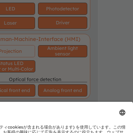
LED
Photodetector
Driver
Laser
man-Machine-Interface (HMI)
Ambient light
Projection
sensor
Status LED
 or Multi-Color
Optical force detection
ical front end
Analog front end
required
optional