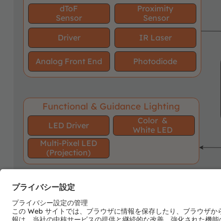
dToF
Proximity
Sensor
Sensor
Driver
IR Laser
Analog Front End
Photodiode
Functional & Guidance Lighting
Color &
LED Driver
White LED
Multi-Pixel LED
(Projection)
ams OSRAM
Detailed function
offering
description available