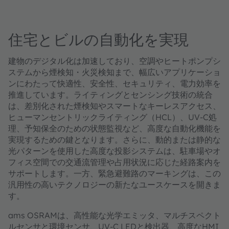
住宅とビルの自動化を実現
建物のデジタル化は加速しており、空調やヒートポンプシ
ステムから煙検知・火災検知まで、幅広いアプリケーショ
ンにわたって快適性、安全性、セキュリティ、電力効率を
推進しています。ライティングとセンシング技術の統合
は、差別化された煙検知やスマートなキーレスアクセス、
ヒューマンセントリックライティング（HCL）、UV-C処
理、予知保全のための状態監視など、高度な自動化機能を
実現するための鍵となります。さらに、動的または静的な
光パターンを使用した高度な投影システムは、駐車場やオ
フィス空間での交通流管理や占用状況に応じた経路案内を
サポートします。一方、緊急避難路のマーキングは、この
汎用性の高いテクノロジーの新たなユースケースを開きま
す。
ams OSRAMは、高性能な光学エミッタ、マルチスペクト
ルセンサと環境センサ、UV-C LEDと検出器、高度なHMI