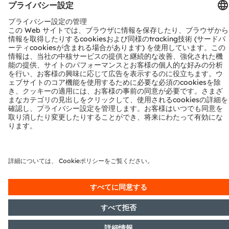
a
ams TCS3530 True Color Sensor with
Th
Flicker Detection
TCS3530 is an ultra-sensitive color sensor that matches
pu
the response of the human eye to visible light. The
sp
sensor’s highly accurate measurements of
ra
chromaticity and illuminance support superior
en
詳細とデータシート
automatic white balancing in cameras, as well as
re
sophisticated display color management. Fully
ap
integrated optical assembly with built-in diffuser
ce
backed by end-of-line calibration simplifies
in
manufacturers’ production processes and optical
注目の製品ファミリー
as
designs.
in