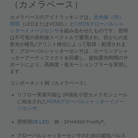
（カメラベース）
詳細情報
カメラベースのアイトラッキングは、
赤外線（IR）
同意する
照明
（LEDまたはVCSEL）と
CMOSグローバルシャ
powered by
Usercentrics Consent
ッターイメージセンサ
を組み合わせたものです。照明
Management Platform
は不可視の赤外線スペクトルで運用され、目からの反
射光が瞳孔/グリント検出によって取得・処理されま
す。グローバルシャッターセンサは、ローリングシャ
ッターアーティファクトを回避し、超短露光時間のサ
ポートにより、高精度・低モーションブラーを実現し
ます。
コンポーネント例（カメラベース）
リフロー実装可能な IR強化小型カメラモジュール
に統合された
MIRAグローバルシャッターイメー
ジセンサ。
照明用
IR LED
、例：SFH4060 Firefly®。
グローバルシャッターセンサのための超短パルス