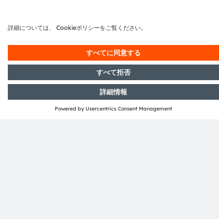
ンサベースの違いは？
カメラベースは最大の精度と完全な画像コンテキスト
を提供しますが、より高電力です。フォトセンサベー
スは、多くのグラス設計に適したトラッキング性能
で、消費電力とサイズを最小化します。
目の安全をどのように確
約していますか？
シングルフォールトトレラントなモニタリング機能を
備えたマルチチャネルドライバが、IR出力を規制範
囲内に制限し、障害が発生してもコンプライアンスを
維持します。
どのコンポーネントが適