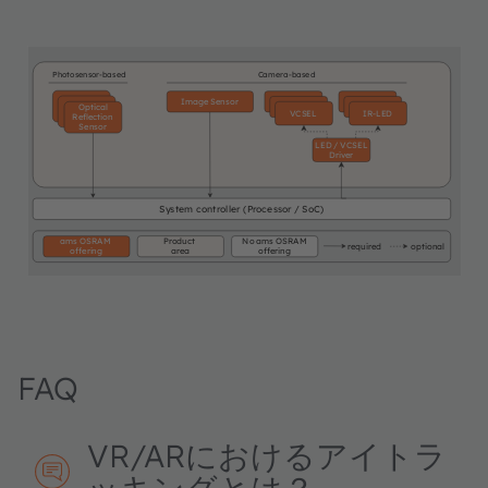
Photosensor-based
Camera-based
Image Sensor
IR-LED
IR-LED
IR-LED
IR-LED
Optical
VCSEL
IR-LED
Reflection
Sensor
LED / VCSEL
Driver
System controller
(Processor / SoC)
ams OSRAM
Product
No ams OSRAM
required
optional
offering
area
offering
FAQ
VR/ARにおけるアイトラ
ッキングとは？