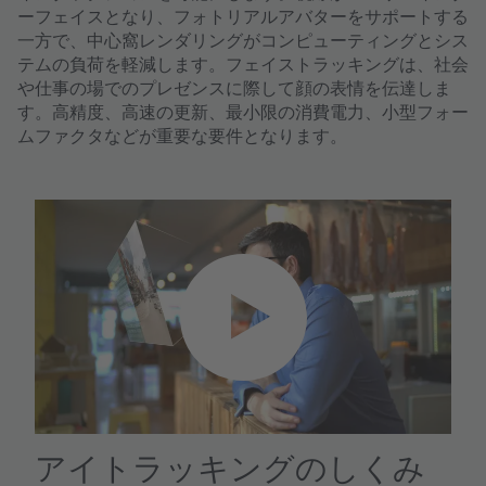
ーフェイスとなり、フォトリアルアバターをサポートする
一方で、
中心窩レンダリング
がコンピューティングとシス
テムの負荷を軽減します。フェイストラッキングは、社会
や仕事の場でのプレゼンスに際して顔の表情を伝達しま
す。
高精度、高速の更新、最小限の消費電力、小型フォー
ムファクタ
などが重要な要件となります。
YouTube Video サービスを読み
込むには、お客様の同意が必要
です！
当社はサードパーティのサービスを使い、
お客様のアクティビティに関するデータを
収集する可能性のある動画コンテンツを埋
め込みます。詳細を確認し、この動画再生
サービスに同意してください。
アイトラッキングのしくみ