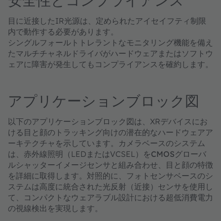
安全性とコンプライアンス
目に近接したIR光源は、定められた
アイセイフティ制限
内で動作する必要があります。
シングルフォールトトレラントなモニタリング
機能を備え
たマルチチャネルドライバがハードウェアまたはソフトウ
ェアに障害が発生してもコンプライアンスを確約します。
アプリケーションブロック図
以下のアプリケーションブロック図は、XRデバイスにお
ける目と顔のトラッキング向けの潜在的なハードウェアア
ーキテクチャを示しています。
カメラベースのシステム
は、赤外線照明（LEDまたはVCSEL）を
CMOSグローバ
ルシャッターイメージセンサ
と組み合わせ、目と顔の特徴
を詳細に取得します。対照的に、
フォトセンサベースのシ
ステムは高度に統合された光反射（近接）センサ
を使用し
て、コンパクトなウェアラブル設計における超低消費電力
の視線検出を実現します。