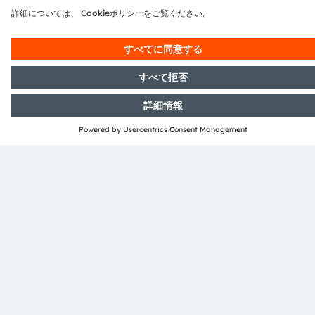
OSRAM OSLON™ Square, GH
O
CSSRM5.24
C
OSLON™ Square Hyper Red with best value for highest
N
PPF/W. Most compact high-power LED with proven
hi
robustness, high reliability, long lifetime and low
wh
thermal resistance.
li
詳細とデータシート
電子ニュースレターを申し込む
申し込む