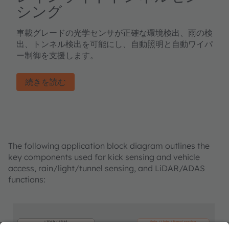
シング
車載グレードの光学センサが正確な環境検出、雨の検
出、トンネル検出を可能にし、自動照明と自動ワイパ
ー制御を支援します。
続きを読む
The following application block diagram outlines the
key components used for kick sensing and vehicle
access, rain/light/tunnel sensing, and LiDAR/ADAS
functions:
LIDAR / ADAS
Rain / Light / Tunnel sensing
IR-
Ambient light
Controller
Beam Steering
Photodetector