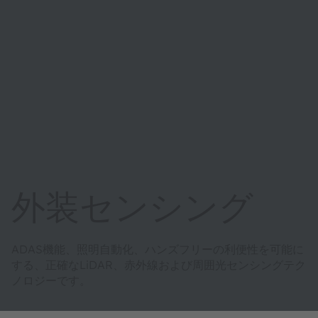
外装センシング
ADAS機能、照明自動化、ハンズフリーの利便性を可能に
する、正確なLiDAR、赤外線および周囲光センシングテク
ノロジーです。