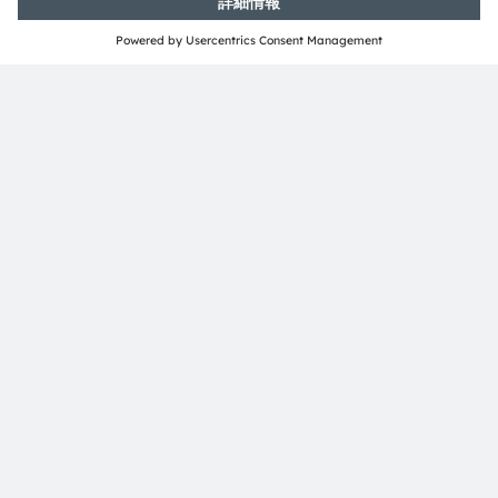
8141 Premstaetten
Austria
電話:
+43 3136 500-0
ams OSRAMについて
ニュースルーム
投資家情報
サステナビリティ
拠点と代理店
採用情報
アクセシビリティ
サポート
製品選択ツール
ダウンロードセンター