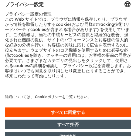
Photodiode
photodiode
sensor
Laser driver
Laser
Analog
Controller
IR-LED
frontend
Domain /
Zone controller
ams OSRAM
Detailed function
Product
No ams OSRAM
required
optional
offering
description available
area
offering
電子ニュースレターを申し込む
申し込む
ams-OSRAM AG
Tobelbader Straße 30