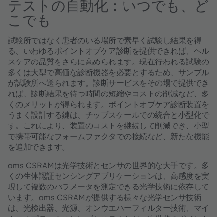
テストの自動化：いつでも、ど
こでも
試験所ではなく患者のいる場所で素早く試験し結果を得
る、いわゆるポイントオブケア診断を提供できれば、ヘル
スケアの品質をさらに高められます。現在行われる試験の
多くは大型で高価な診断機器を必要とするため、サンプル
が試験所へ送られます。診断サービスをその場で提供でき
れば、診断結果を待つ時間の短縮やコストの削減など、多
くのメリットが得られます。ポイントオブケア診断装置を
うまく設計する鍵は、チップスケールでの統合と小型化で
す。これにより、装置のコストを継続して削減でき、小型
で携帯可能なフォームファクタでの接続など、新たな機能
を追加できます。
ams OSRAMは光学技術とセンサの世界的な大手です。多
くの生体認証センシングアプリケーションは、高感度を実
現して複数のパラメータを測定できる光学技術に依存して
います。ams OSRAMが提供する様々な光学センサ技術
は、光検出器、光源、オンウエハーフィルター技術、マイ