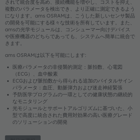
されて統合度を高め、接続機能を増やし、コストを抑え、
複数のパラメータを検出でき、より正確に測定できるよう
になります。ams OSRAMは、こうした新しいセンサ製品
の開発を可能にする様々な技術を所有しています。また、
amsの光学モジュールは、コンシューマー向けデバイス
や医療機器のどちらであっても、システムへ簡単に統合で
きます。
ams OSRAMは以下を可能にします:
医療パラメータの非侵襲的測定：脈拍数、心電図
（ECG）、血中酸素
ECGおよび脈拍数から得られる追加のバイタルサイン
パラメータ：血圧、動脈弾力および迷走神経緊張
予防医学プログラムの一環としての健康状態の継続的
なモニタリング
光モジュールとサポートアルゴリズムに基づいた、小
型で高度に統合された費用対効果の高い医療グレード
のソリューションの開発