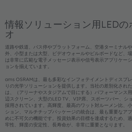
情報ソリューション用LED
オ
道路や鉄道、バス停やプラットフォーム、空港ターミナル
外、小型または大型、ビデオウォールやビルボードなど、場所
は非常に広範な電子メッセージ表示や信号表示アプリケー
ョンを揃えています。
ams OSRAMは、最も多彩なインフォテイメントディス
りの光学ソリューションを提供します。当社の差別化され
は、（アリーナやスタジアムで目にする）パフォーマンス
辺スクリーン、大型のLED TV、VIP席、スポーツバー、
採用されています。高輝度、最高のワット対ルーメン比、
ション、マルチチップパッケージの統合は、最も重要なア
めに不可欠の機能です。投資効果の目標を達成するため、
牢性、輝度の安定性、長寿命が、非常に重要となります。