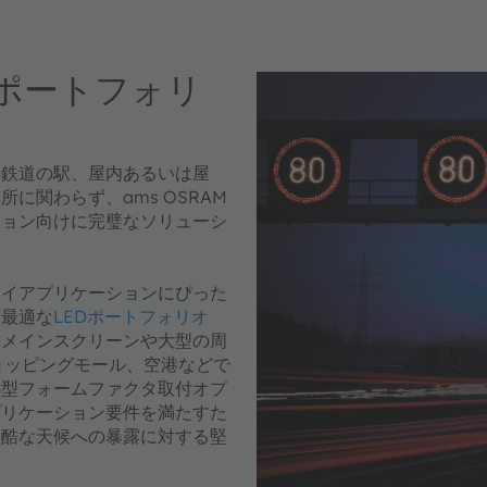
のポートフォリ
や鉄道の駅、屋内あるいは屋
に関わらず、ams OSRAM
ション向けに完璧なソリューシ
プレイアプリケーションにぴった
た最適な
LEDポートフォリオ
用メインスクリーンや大型の周
ショッピングモール、空港などで
小型フォームファクタ取付オプ
プリケーション要件を満たすた
過酷な天候への暴露に対する堅