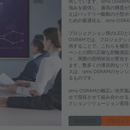
供しています。ams OSR
強みを提供し、最高の輝度が
えばバッテリー駆動の小型ポ
ための最適化も、ams OS
プロジェクション用のLED
OSRAMでは、プロジェク
供することで、これらを補完
ーンとの間の正確な距離測定
り、周囲の照明状況が変化す
ます。数多くの潜在的なソリ
スは、ams OSRAMのセ
るものです。
ams OSRAMの幅広い光
せで混在させて組み合わせる
クションソリューション実現
製品の選択
プロジェク