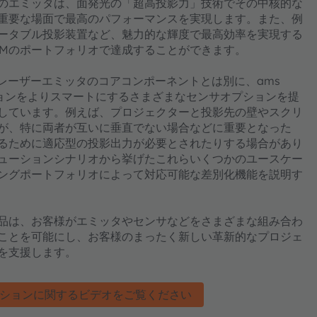
AMのエミッタは、面発光の「超高投影力」技術でその中核的な
重要な場面で最高のパフォーマンスを実現します。また、例
ータブル投影装置など、魅力的な輝度で最高効率を実現する
RAMのポートフォリオで達成することができます。
とレーザーエミッタのコアコンポーネントとは別に、ams
ションをよりスマートにするさまざまなセンサオプションを提
しています。例えば、プロジェクターと投影先の壁やスクリ
が、特に両者が互いに垂直でない場合などに重要となった
るために適応型の投影出力が必要とされたりする場合があり
ューションシナリオから挙げたこれらいくつかのユースケー
ンシングポートフォリオによって対応可能な差別化機能を説明す
学製品は、お客様がエミッタやセンサなどをさまざまな組み合わ
ことを可能にし、お客様のまったく新しい革新的なプロジェ
を支援します。
ションに関するビデオをご覧ください