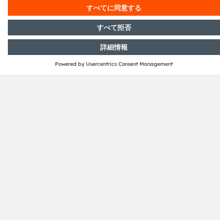
OSRAM OSIRE™ E5515,
O
KRTBAELPS2.32
ams OSRAM OSIRE KRTB AELPS2.32 RGBサイドルッカ
I
ーデバイスは、特に自動車の内装向けに設計されていま
wi
す。個別にアドレス指定可能なLEDチップを搭載し、カラ
ーポイント、ドライバーの選択、相互接続の面で最大限の
詳細とデータシート
柔軟性を実現しています。低背のOSIRE KRTB
AELPS2.32は、細いライトガイドへの結合に最適で、超小
型設計を可能にします。ハウジング材料の温度安定性が最
適化され、適したIMSE®（インモールド構造エレクトロ
ニクス）加工への互換性が向上されています。表示された
電子ニュースレターを申し込む
データマトリクスコードを通じて、各LEDの20mAおよび
50mAでの測定データが提供されています。この機能によ
申し込む
り、お客様による光学測定の手間を軽減できます。
ams-OSRAM AG
Tobelbader Straße 30