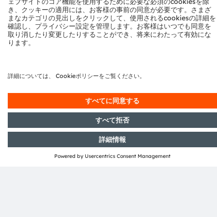
are able to offer a high quality product for all kind of
applications. Within the spectrum of visible and
情報
invisible light the TOPLED™ product family offers
solutions from backlighting up to basic gesture sensing
and illumination in automotive interior applications.
The latest product of this well established family ist the
SFH 4246R, a new part for narrow space applications
in the gesture sensing area.
電子ニュースレターを申し込む
申し込む
ams-OSRAM AG
Tobelbader Straße 30
8141 Premstaetten
Austria
電話:
+43 3136 500-0