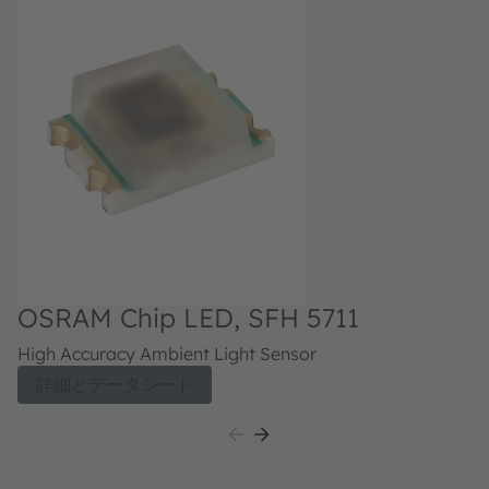
O
OSRAM Chip LED, SFH 5711
A
Si
High Accuracy Ambient Light Sensor
詳細とデータシート