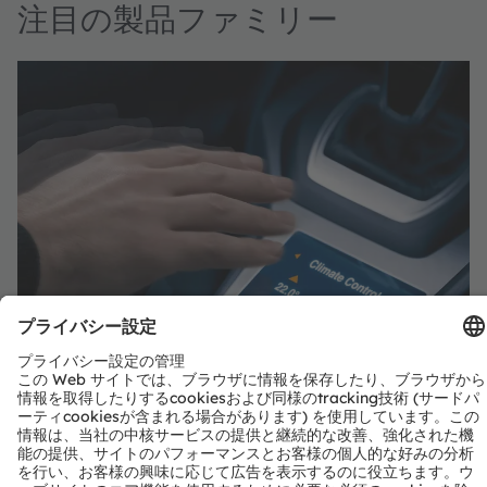
注目の製品ファミリー
TOPLED™ にとって 自動車＆モビリ
ティ 用途
ams OSRAM Power TOPLED™ is a standard product in
LED lighting. With our great experience in SMT LED we