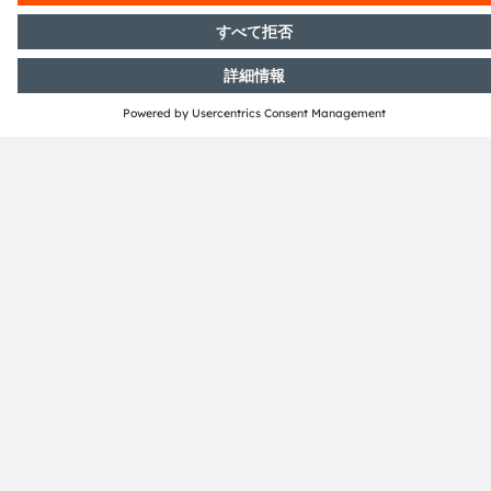
ams OSRAMについて
ニュースルーム
投資家情報
サステナビリティ
拠点と代理店
採用情報
アクセシビリティ
サポート
製品選択ツール
ダウンロードセンター
ツール
お問い合わせ