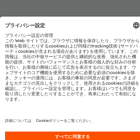
offers flexible optical characteristics, dedicated
hi
phosphor solutions, and multiplexing options to
ad
support a wide range of display backlighting
te
requirements.
op
ci
電子ニュースレターを申し込む
申し込む
ams-OSRAM AG
Tobelbader Straße 30
8141 Premstaetten
Austria
電話:
+43 3136 500-0