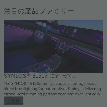
注目の製品ファミリー
SYNIOS™ E1515 にとって
automotive & mobility 用途
The SYNIOS™ E1515 family supports homogeneous
SY
direct backlighting for automotive displays, delivering
pr
strong local dimming performance and excellent color
lo
uniformity. Available with radiation profiles ranging
di
情報
from 360° batwing to Lambertian emission, the family
fo