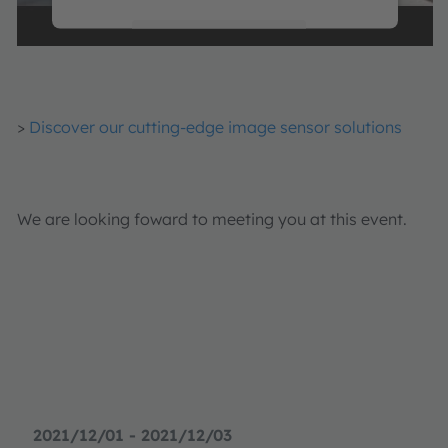
詳細情報
同意する
>
Discover our cutting-edge image sensor solutions
powered by
Usercentrics Consent
Management Platform
We are looking foward to meeting you at this event.
2021/12/01 - 2021/12/03