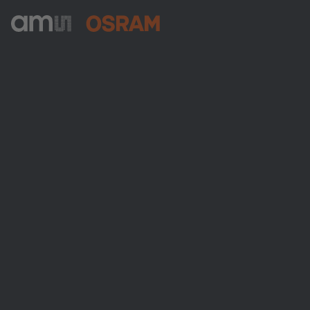
ams-OSRAM AG
Tobelbader Straße 30
8141 Premstaetten
Austria
電話:
+43 3136 500-0
ams OSRAMについて
ニュースルーム
投資家情報
サステナビリティ
拠点と代理店
採用情報
アクセシビリティ