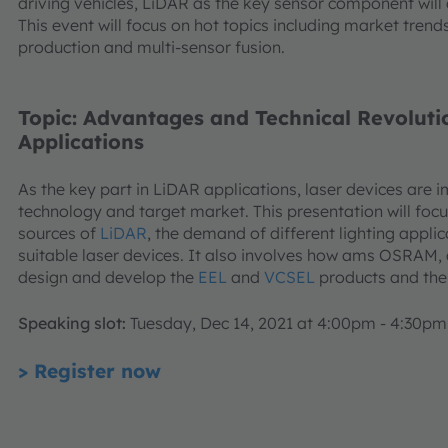
driving vehicles, LiDAR as the key sensor component will d
This event will focus on hot topics including market tren
production and multi-sensor fusion.
Topic: Advantages and Technical Revoluti
Applications
As the key part in LiDAR applications, laser devices are
technology and target market. This presentation will focus
sources of
LiDAR
, the demand of different lighting appli
suitable laser devices. It also involves how ams OSRAM, as
design and develop the
EEL
and
VCSEL
products and the 
Speaking slot:
Tuesday, Dec 14, 2021 at 4:00pm - 4:30p
> Register now