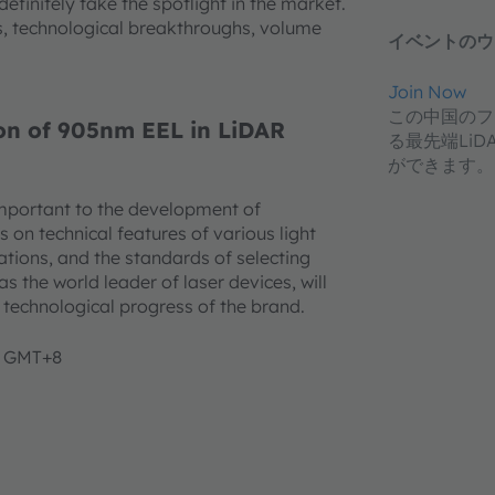
efinitely take the spotlight in the market.
ds, technological breakthroughs, volume
イベントのウ
Join Now
この中国のフ
on of 905nm EEL in LiDAR
る最先端Li
ができます。
 important to the development of
 on technical features of various light
cations, and the standards of selecting
 the world leader of laser devices, will
technological progress of the brand.
m GMT+8