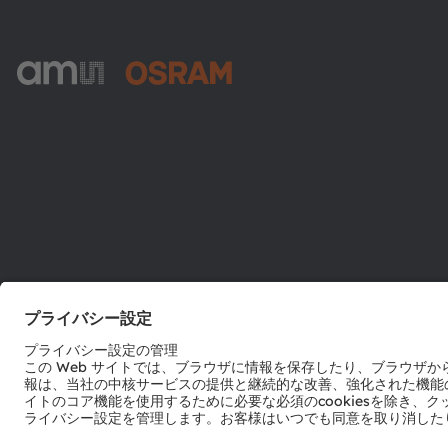
ams-OSRAM AG
Tobelbader Straße 30
8141 Premstaetten
Austria
電話:
+43 3136 500-0
© 2026 ams-OSRAM AG. All rights reserved.