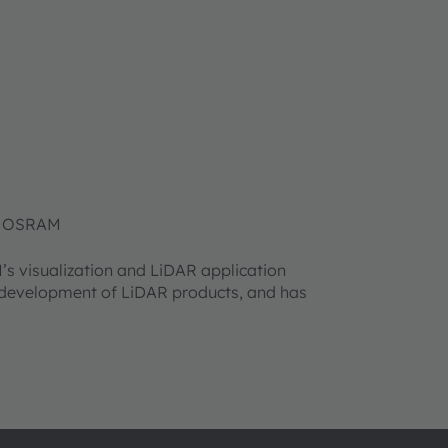
ms OSRAM
s visualization and LiDAR application
 development of LiDAR products, and has