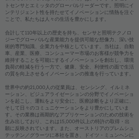
トセンサとエミッタのグローバルリーダーです。照明にイ
ンテリジェント性を持たせてイノベーションに情熱を注ぐ
ことで、私たちは人々の生活を豊かにします。
合計して110年以上の歴史を持ち、センサと照明テクノロ
ジーでグローバルな産業能力を提供可能な想像力、深い技
術的専門知識、企業力を中核としています。当社は、自動
車、産業、医療、コンシューマー市場のお客様が競争力を
維持することを可能にするイノベーションを創出し、環境
負荷の軽減を行う一方で、健康、安全、利便性の面で生活
の質を向上させるイノベーションの推進を行っています。
世界中の約21,000人の従業員は、センシング、イルミネ
ーション、ビジュアライゼーションの分野でイノベーショ
ンを起こし、運転をより安全に、医療診断をより正確に、
そして日々のコミュニケーションをより豊かにしていま
す。その業務は画期的なアプリケーションのための技術を
生み出しており、これは15,000件以上の特許の取得・出
願に反映されています。また、オーストリアのプレムシュ
テッテン／グラーツに本社を置き、ドイツ・ミュンヘンに