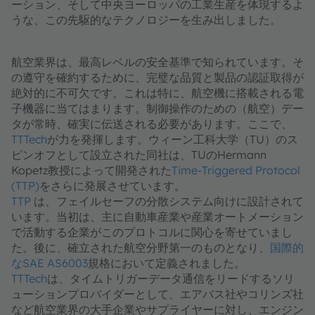
ーション、そして中央ヨーロッパの工業生産を体現するよ
うな、この先駆的なテクノロジーを生み出しました。
航空業界は、最高レベルの安全基準で知られています。そ
の遵守を確約するために、完璧な品質と製品の認証取得が
絶対的に不可欠です。これは特に、航空機に搭載される電
子機器に当てはまります。制御操作のための（航空）デー
タが常時、確実に伝送される必要があります。ここで、
TTTech
が力を発揮します。ウィーン工科大学（TU）のス
ピンオフとして設立された同社は、TUのHermann
Kopetz教授によって開発された
Time-Triggered Protocol
(TTP)
をさらに発展させています。
TTP
は、フェイルセーフの分散システム向けに設計されて
います。当初は、主に自動車産業や産業オートメーション
で活動する企業がこのプロトコルに関心を寄せていまし
た。後に、確立された航空分野第一のものとなり、
国際的
なSAE AS6003
規格において定義されました。
TTTech
は、タイムトリガーデータ通信をリードするソリ
ューションプロバイダーとして、エアバス社やコリンズ社
など航空業界の大手企業やサプライヤーに対し、エンジン