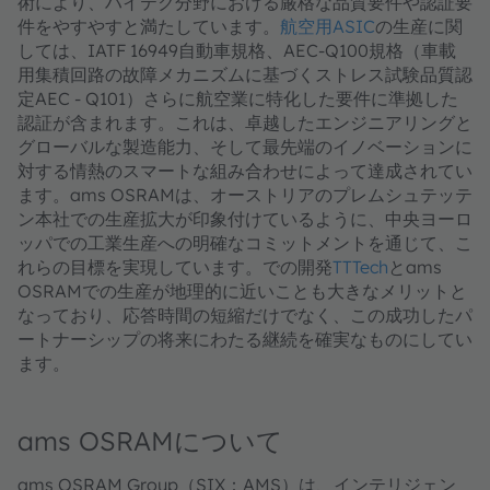
術により、ハイテク分野における厳格な品質要件や認証要
件をやすやすと満たしています。
航空用ASIC
の生産に関
しては、IATF 16949自動車規格、AEC-Q100規格（車載
用集積回路の故障メカニズムに基づくストレス試験品質認
定AEC - Q101）さらに航空業に特化した要件に準拠した
認証が含まれます。これは、卓越したエンジニアリングと
グローバルな製造能力、そして最先端のイノベーションに
対する情熱のスマートな組み合わせによって達成されてい
ます。ams OSRAMは、オーストリアのプレムシュテッテ
ン本社での生産拡大が印象付けているように、中央ヨーロ
ッパでの工業生産への明確なコミットメントを通じて、こ
れらの目標を実現しています。での開発
TTTech
とams
OSRAMでの生産が地理的に近いことも大きなメリットと
なっており、応答時間の短縮だけでなく、この成功したパ
ートナーシップの将来にわたる継続を確実なものにしてい
ます。
ams OSRAMについて
ams OSRAM Group（SIX：AMS）は、インテリジェン