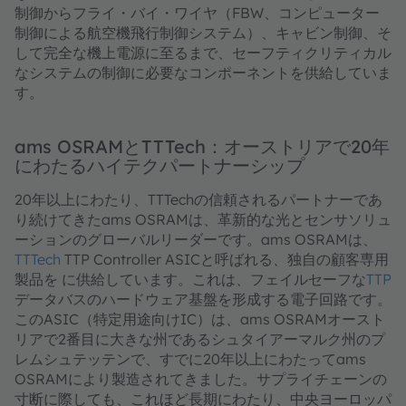
制御からフライ・バイ・ワイヤ（FBW、コンピューター
制御による航空機飛行制御システム）、キャビン制御、そ
して完全な機上電源に至るまで、セーフティクリティカル
なシステムの制御に必要なコンポーネントを供給していま
す。
ams OSRAMとTTTech：オーストリアで20年
にわたるハイテクパートナーシップ
20年以上にわたり、TTTechの信頼されるパートナーであ
り続けてきたams OSRAMは、革新的な光とセンサソリュ
ーションのグローバルリーダーです。ams OSRAMは、
TTTech
TTP Controller ASICと呼ばれる、独自の顧客専用
製品を に供給しています。これは、フェイルセーフな
TTP
データバスのハードウェア基盤を形成する電子回路です。
このASIC（特定用途向けIC）は、ams OSRAMオースト
リアで2番目に大きな州であるシュタイアーマルク州のプ
レムシュテッテンで、すでに20年以上にわたってams
OSRAMにより製造されてきました。サプライチェーンの
寸断に際しても、これほど長期にわたり、中央ヨーロッパ