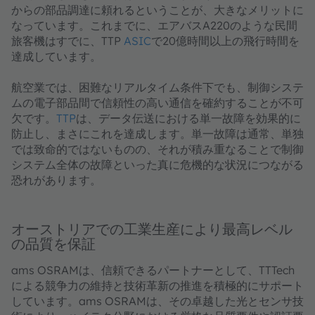
からの部品調達に頼れるということが、大きなメリットに
なっています。これまでに、エアバスA220のような民間
旅客機はすでに、TTP
ASIC
で20億時間以上の飛行時間を
達成しています。
航空業では、困難なリアルタイム条件下でも、制御システ
ムの電子部品間で信頼性の高い通信を確約することが不可
欠です。
TTP
は、データ伝送における単一故障を効果的に
防止し、まさにこれを達成します。単一故障は通常、単独
では致命的ではないものの、それが積み重なることで制御
システム全体の故障といった真に危機的な状況につながる
恐れがあります。
オーストリアでの工業生産により最高レベル
の品質を保証
ams OSRAMは、信頼できるパートナーとして、TTTech
による競争力の維持と技術革新の推進を積極的にサポート
しています。ams OSRAMは、その卓越した光とセンサ技