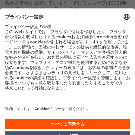
共同の本社を設置しています。そしてグループは2022年
に48億ユーロを超える収益を達成しており、ams-
OSRAM AGは、スイス証券取引所に上場しています
（ISIN：AT0000A18XM4）。
詳細情報はこちらをご覧ください：
https://ams-
osram.com/ja/
amsはams-OSRAM AGの登録商標です。また、当社製品
およびサービスの多くはams OSRAM Groupの商標また
は登録商標です。ここで記載されるその他全ての企業名お
よび製品名は、各所有者の商標または登録商標である場合
があります。
ams OSRAMのソーシャルメディアチャンネルをご購読く
ださい：
>Twitter
>LinkedIn
>Facebook
>YouTube