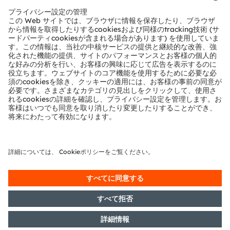
共有：
ams-OSRAM AG
Tobelbader Straße 30
8141 Premstaetten