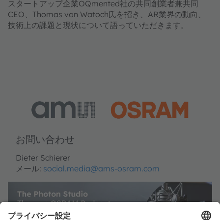
スタートアップ企業OQmented社の共同創業者兼共同
CEO、Thomas von Watoch氏を招き、AR業界の動向、
技術上の課題と現状について語っていただきます。
お問い合わせ
Dieter Schierer
メール:
social.media@ams-osram.com