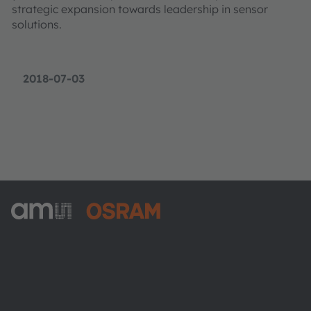
strategic expansion towards leadership in sensor
solutions.
2018-07-03
ams-OSRAM AG
Tobelbader Straße 30
8141 Premstaetten
Austria