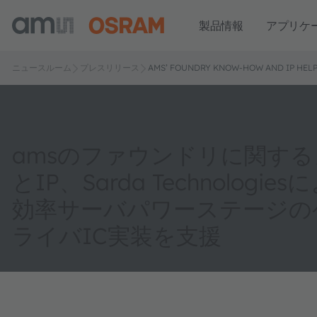
製品情報
アプリケ
ニュースルーム
プレスリリース
AMS’ FOUNDRY KNOW-HOW AND IP HELP 
amsのファウンドリに関す
とIP、Sarda Technologie
効率サーバパワーステージの
ライバIC実装を支援