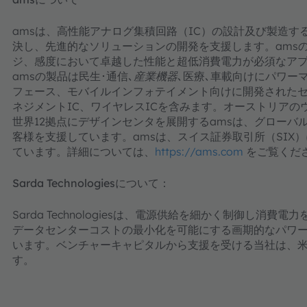
amsは、高性能アナログ集積回路（IC）の設計及び製造
決し、先進的なソリューションの開発を支援します。ams
ジ、感度において卓越した性能と超低消費電力が必須なア
amsの製品は民生･通信､
産業機器
､医療､車載向けにパワー
フェース、モバイルインフォテイメント向けに開発された
ネジメントIC、ワイヤレスICを含みます。オーストリア
世界12拠点にデザインセンタを展開するamsは、グローバルで
客様を支援しています。amsは、スイス証券取引所（SIX
ています。詳細については、
https://ams.com
をご覧くだ
Sarda Technologies
について
：
Sarda Technologiesは、電源供給を細かく制御し消
データセンターコストの最小化を可能にする画期的なパワ
います。ベンチャーキャピタルから支援を受ける当社は、
す。