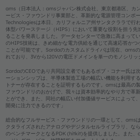
ams（日本法人：amsジャパン株式会社、東京都港区、
ービス・ファウンドリ事業部と、革新的な電源管理コンポーネ
Technologiesは本日、カリフォルニア州サンタクララで行わ
体型パワーステージ（HIPS）において重要な役割を担う先
ることを発表しました。データセンターで急激に高まっている
のHIPS技術は、きめ細かな電力供給を通じて高速応答か
ことが可能です。Sardaのカスタムドライバは現在、amsの
れており、3Vから120Vの電圧ドメインを単一のモノシリ
SardaのCEOであり共同設立者でもあるボブ・コナー氏
ーションシップは、半導体製造工場の幅広い機能を利用す
トナーが存在することを証明するものです。amsは最高の
ファウンドリのおかげで、我々は資本効率的なやり方で革
とができ、また、同社の幅広い付加価値サービスによって、
開発に注力できるのです」
総合的なフルサービス・ファウンドリの一環として、ams
クタライズされたアナログやデジタルセルライブラリ、ならび
のベンチマークとなるPDK (hitkit)を提供しました。また