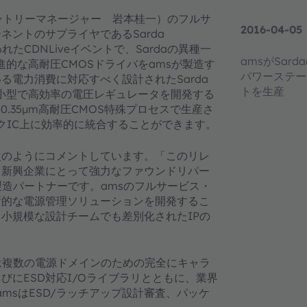
カントリーマネージャー 岩本桂一）のフルサ
2016-04-05
ントのサプライヤであるSarda
れたCDNLiveイベントで、Sardaの異種一
amsがSa
進的な高耐圧CMOSドライバをamsが製造す
パワーステー
電力消費に対応すべく設計されたSarda
トを生産
つ小型で高効率の電圧レギュレータを開発する
0.35µm高耐圧CMOS特殊プロセスで生産さ
ックIC上に効率的に統合することができます。
は次のようにコメントしています。「このリレ
る新興企業にとって強力なファウンドリパー
製造パートナーです。amsのフルサービス・
新的な電源管理ソリューションを開発するこ
小規模な設計チームでも差別化されたIPの
は複数の電源ドメインのための完全にキャラ
にESD対応I/Oライブラリとともに、業界
、amsはESD/ラッチアップ設計審査、パッケ