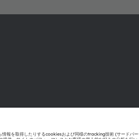
ams OSRAMについて
サポート
ニュースルーム
製品選択ツー
投資家情報
ダウンロード
サステナビリティ
ツール
拠点と代理店
お問い合わせ
採用情報
テクニカルサ
アクセシビリティ
パートナーネ
通報