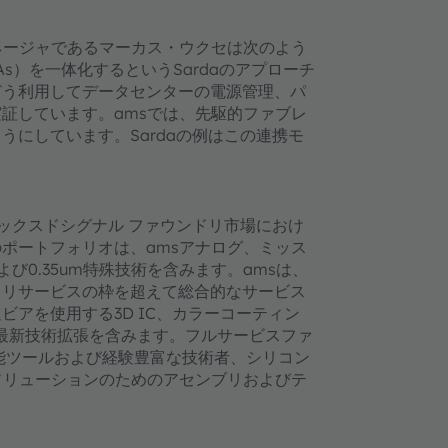
ネージャであるマーカス・ウクセは次のよう
s）を一体化するというSardaのアプローチ
どう利用してデータセンターの電源管理、パ
証しています。amsでは、先駆的ファブレ
にしています。Sardaの例はこの連携モ
ックスドシグナル ファウンドリ市場におけ
ポートフォリオは、amsアナログ、ミッス
よび0.35um特殊技術を含みます。amsは、
ファウンドリサービスの枠を超えて総合的なサービス
アを使用する3D IC、カラーコーティン
の最新技術拡張を含みます。フルサービスファ
能ツールおよび経験豊富な技術者、シリコン
ソリューションのためのアセンブリおよびテ