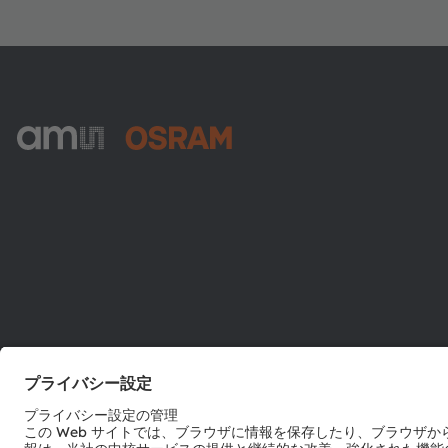
ams-OSRAM AG
Tobelbader Straße 30
8141 Premstaetten
Austria
電話:
+43 3136 500-0