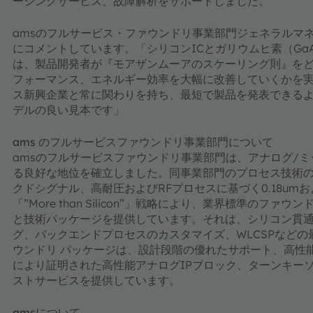
ージングサービス、故障解析をサポートしました。
amsのフルサービス・ファウンドリ事業部門ジェネラルマ
にコメントしています。「シリコンICとガリウムヒ素（GaA
は、製品開発者が『モアザンムーアのスケーリング則』を
フォーマンス、エネルギー効率を大幅に改善していくかを実
ス新興企業と常に関わりを持ち、最短で製品を発表できるよう
デルの良い見本です」
ams
のフルサービスファウンドリ事業部門について
amsのフルサービスファウンドリ事業部門は、アナログ/ミ
る良好な地位を確立しました。同事業部門のプロセス技術の
クドシグナル、高耐圧およびRFプロセスに基づく0.18umお
「”More than Silicon”」戦略により、業界標準の
と技術パッケージを提供しています。それは、シリコン貫通ビ
グ、バックエンドプロセスのカスタマイズ、WLCSPなど
ウンドリ パッケージは、設計段階の優れたサポート、高性
により証明された高性能アナログIPブロック、ターンキー
ストサービスを提供しています。
amsについて