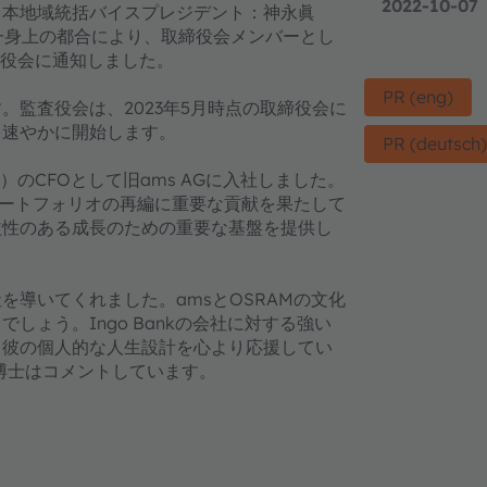
2022-10-07
日本地域統括バイスプレジデント：神永眞
は、一身上の都合により、取締役会メンバーとし
査役会に通知しました。
PR (eng)
監査役会は、2023年5月時点の取締役会に
を速やかに開始します。
PR (deutsch
OSRAM）のCFOとして旧ams AGに入社しました。
ポートフォリオの再編に重要な貢献を果たして
益性のある成長のための重要な基盤を提供し
社を導いてくれました。amsとOSRAMの文化
ょう。Ingo Bankの会社に対する強い
、彼の個人的な人生設計を心より応援してい
ase博士はコメントしています。