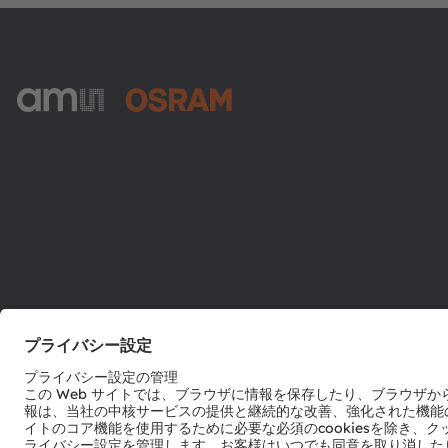
ams-OSRAM AG
Tobelbader Straße 30
8141 Premstaetten
Austria
電話:
+43 3136 500-0