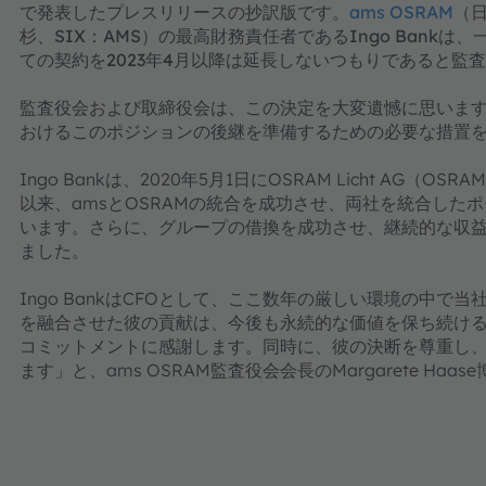
で発表したプレスリリースの抄訳版です。
ams OSRAM
（
杉、SIX：AMS）の最高財務責任者であるIngo Bank
ての契約を2023年4月以降は延長しないつもりであると監
監査役会および取締役会は、この決定を大変遺憾に思います。
おけるこのポジションの後継を準備するための必要な措置
Ingo Bankは、2020年5月1日にOSRAM Licht AG（
以来、amsとOSRAMの統合を成功させ、両社を統合した
います。さらに、グループの借換を成功させ、継続的な収
ました。
Ingo BankはCFOとして、ここ数年の厳しい環境の中で当
を融合させた彼の貢献は、今後も永続的な価値を保ち続けるでし
コミットメントに感謝します。同時に、彼の決断を尊重し
ます」と、ams OSRAM監査役会会長のMargarete Ha