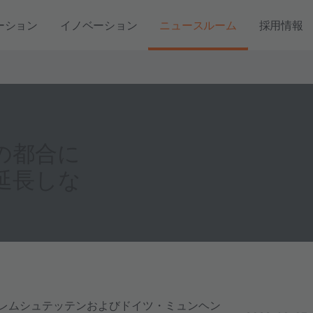
ーション
イノベーション
ニュースルーム
採用情報
上の都合に
を延長しな
・プレムシュテッテンおよびドイツ・ミュンヘン