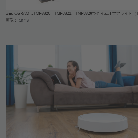
ams OSRAM
は
TMF8820
、
TMF8821
、
TMF8828
でタイムオブフライト（
ams
画像：