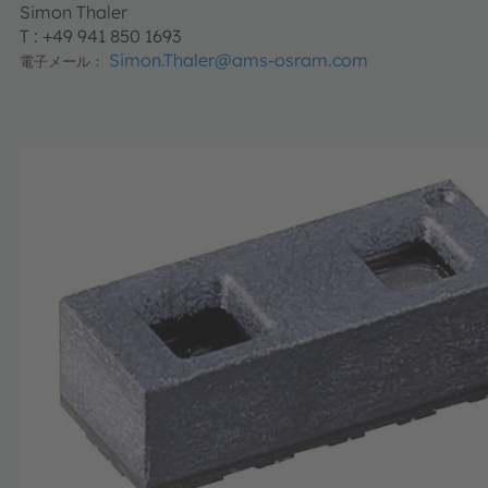
Simon Thaler
T : +49 941 850 1693
Simon.Thaler@ams-osram.com
電子メール：