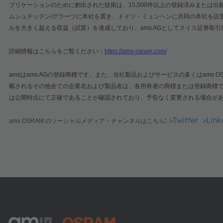
プリケーションのために創出された技術は、
15,000
件以上の登録済みまたは出
ムシュテッテン
/
グラーツに本社を置き、ドイツ・ミュンヘンに共同の本社を設
ルを大きく超える収益（試算）を達成しており、
ams AG
としてスイス証券取引
詳細情報はこちらをご覧ください：
https://ams-osram.com/
ams
は
ams AG
の登録商標です。また、当社製品およびサービスの多くは
ams O
載されるその他全ての企業名および製品名は、各所有者の商標または登録商標
は公開時点にて正確であることが確認されており、予告なく変更される場合が
:
>Twitter
>Link
ams OSRAM
のソーシャルメディア・チャンネルはこちら