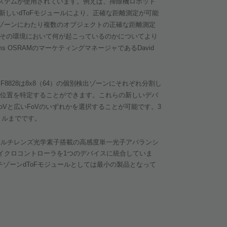
ステムが使用されています。例えば、掃除機ロボット
新しい
dToF
モジュールにより、正確な距離測定が可能
ゾーンにわたり複数のオブジェクトの正確な距離測定
その環境において何が起こっているのかについてより
ms OSRAM
のマーケティングマネージャである
David
F8828
は
8x8
（
64
）の個別検出ゾーンにそれぞれ分割し
位置を特定することができます。これらの新しいデバ
oV
と広い
FoV
のいずれかを選択することが可能です。
3
トルまでです。
マルチレンズ光学素子搭載の高感度単一光子アバランシ
イクロコントローラを
1
つのデバイスに統合していま
チゾーン
dToF
モジュールとしては最小の製品となって