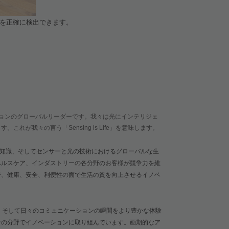
を正確に検出できます。
ョンのグローバルリーダーです。我々は光にインテリジェ
ます。これが我々の言う「
Sensing is Life
」を意味します。
知識、そしてセンサーと光の技術におけるグローバルな生
ヘルスケア、インダストリーの各分野のお客様が競争力を維
で、健康、安全、利便性の面で生活の質を向上させるイノベ
、そして日々のコミュニケーションの瞬間をより豊かな体験
ンの分野でイノベーションに取り組んでいます。画期的なア