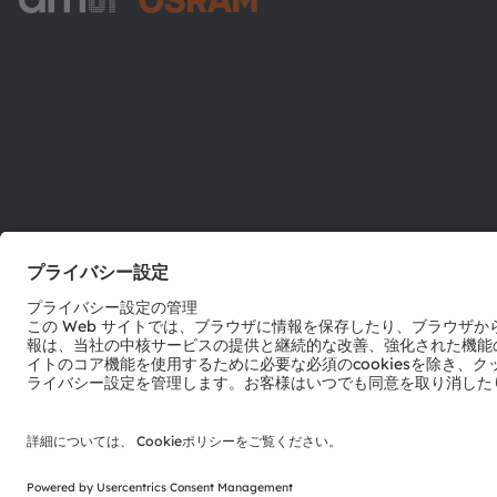
ams-OSRAM AG
Tobelbader Straße 30
8141 Premstaetten
Austria
電話:
+43 3136 500-0
© 2026 ams-OSRAM AG. All rights reserved.