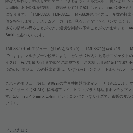
障なく動作し、環境をナビゲートできるようにするために、特殊な
ToF
シ
は周囲にある物体を認識し、障害物を避けて移動します。
ams OSRAM
の
になります。「
TMF8820
、
TMF8821
、
TMF8828
デバイスは、多数の検出
値を報告します。システムメーカーは、見ることができるセンサにより、
多くの情報を得ることができ、適切な判断を下すことができます」と、
a
Smith
は述べています。
TMF8820 dToF
モジュールは
FoV
を
3x3
（
9
）、
TMF8821
は
4x4
（
16
）、
TM
ています。マルチゾーン検出により、センサ
FOV
内にあるオブジェクトの
イスは、
FoV
を最大
63°
まで動的に調整でき、お客様は用途に応じて狭い
F
つの
dToF
モジュールの検出範囲は、いずれも
1
センチメートルから
5
メー
これらのモジュールは、
940nm
の垂直共振器面発光レーザ（
VCSEL
）
、
ェダイオード（
SPAD
）検出器アレイ、ヒストグラム処理用オンチップマ
す。
2.0mm x 4.6mm x 1.4mm
というコンパクトなサイズで、市販のマル
います。
プレス窓口：