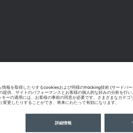
ams OSRAMについて
サポート
ニュースルーム
製品選択ツー
投資家情報
ダウンロード
サステナビリティ
ツール
拠点と代理店
お問い合わせ
採用情報
テクニカルサ
アクセシビリティ
パートナーネ
通報
プライバシーポリシー
利用規約
取引条件
インプリント
Co
粤ICP备10066670号