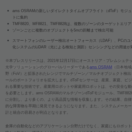
ams OSRAM
の新しいダイレクトタイムオブフライト（
dToF
）モジュ
トに集約
TMF8820
、
MF8821
、
TMF8828
は、複数のゾーンのターゲットエリア
ゾーンごとに複数のオブジェクトを
5m
の距離まで検出可能
スマートフォンのレーザー検出オートフォーカス（
LDAF
）、
PC
のユ
化システムの
LiDAR
（光による検知と測距）センシングなどの用途が
※
本プレスリリースは、
2021
年
12
月
17
日にオーストリア・プレムシュテ
光学ソリューションのグローバルリーダーである
ams OSRAM
（日本地域
野（
FoV
）と拡張されたレンジでマルチゾーン／マルチオブジェクト検出
ールのポートフォリオを拡大します。
dToF
センサーは
産業、家庭、ビジ
、
れる重要な技術です。産業用ロボットや家庭用ロボットは、その安全な動
を必要とします。
ams OSRAM
のマルチゾーン
dToF
モジュール、
TMF882
に分割し、より多くの、より高品質な情報を収集します。その結果、自律
的な障害物を早期に発見できるようになります。また、システムメーカー
計と統合の容易さが利点となります。
倉庫の自動化などのアプリケーション分野だけでなく、家庭にもロボット