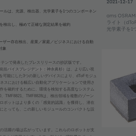
2021-12-17
ールは、光源、検出器、光学素子を
1
つのコンポーネン
ams OS
ライト（dT
を検出し、極めて正確
な測定結果を確約
光学素子を1
ーザー存在検出、産業／家庭／ビジネスにおける自動
対象
ッテンで発表したプレスリリースの抄訳版です。
統括バイスプレジデント：神永眞杉）
は、より広い視
を可能にした
3
つの新しいデバイスにより、
dToF
モジュ
ネスにおける幅広い自動化アプリケーションで使用さ
作を確約するために、環境を検知する高度なシステム
0
、
TMF8821
、
TMF8828
は、検出領域を複数のゾーン
ロボットはより多くの「感覚的認識」を獲得し、潜在
にとっても、この新しいモジュールのコンパクトな設
の活躍の場は広がっています。これらのロボットが支