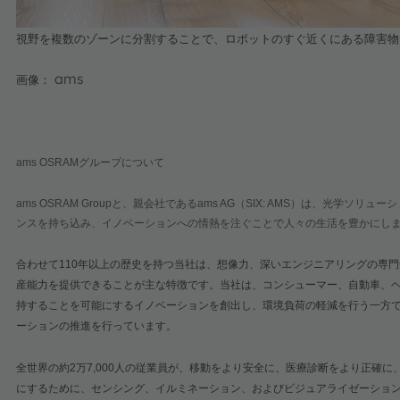
視野を複数のゾーンに分割することで、ロボットのすぐ近くにある障害物
ams
画像：
ams OSRAM
グループについて
ams OSRAM Group
と、親会社である
ams AG
（
SIX: AMS
）は、光学ソリューシ
ンスを持ち込み、イノベーションへの情熱を注ぐことで人々の生活を豊かにし
合わせて
110
年以上の歴史を持つ当社は、想像力、深いエンジニアリングの専門
産能力を提供できることが主な特徴です。当社は、コンシューマー、自動車、
持することを可能にするイノベーションを創出し、環境負荷の軽減を行う一方
ーションの推進を行っています。
全世界の約
2
万
7,000
人の従業員が、移動をより安全に、医療診断をより正確に
にするために、センシング、イルミネーション、およびビジュアライゼーショ