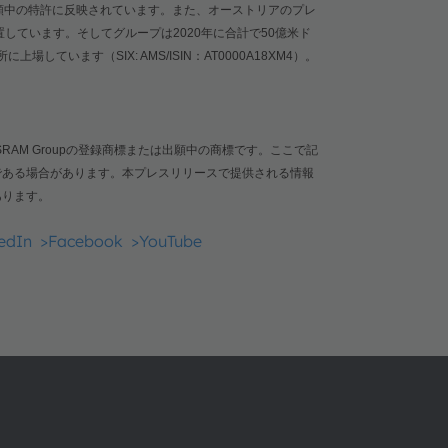
願中の特許に反映されています。また、オーストリアのプレ
置しています。そしてグループは
2020
年に合計で
50
億米ド
所に上場しています（
SIX: AMS/ISIN
：
AT0000A18XM4
）。
SRAM Group
の登録商標または出願中の商標です。ここで記
である場合があります。本プレスリリースで提供される情報
あります。
edIn
>Facebook
>YouTube