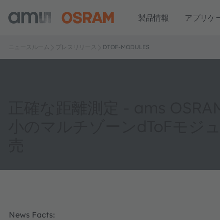
製品情報
アプリケ
ニュースルーム
プレスリリース
DTOF-MODULES
正確な距離測定 - ams OSR
小のマルチゾーンdToFモジ
売
News Facts: