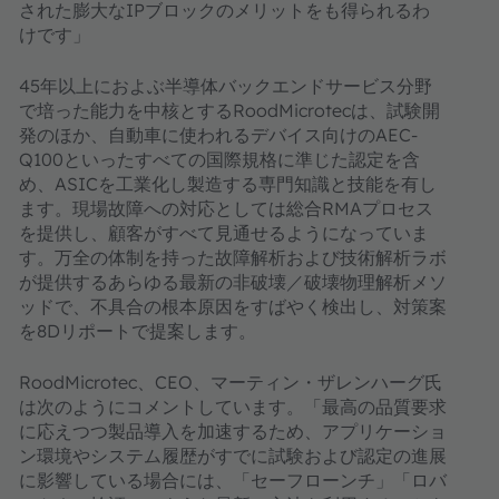
された膨大なIPブロックのメリットをも得られるわ
けです」
45年以上におよぶ半導体バックエンドサービス分野
で培った能力を中核とするRoodMicrotecは、試験開
発のほか、自動車に使われるデバイス向けのAEC-
Q100といったすべての国際規格に準じた認定を含
め、ASICを工業化し製造する専門知識と技能を有し
ます。現場故障への対応としては総合RMAプロセス
を提供し、顧客がすべて見通せるようになっていま
す。万全の体制を持った故障解析および技術解析ラボ
が提供するあらゆる最新の非破壊／破壊物理解析メソ
ッドで、不具合の根本原因をすばやく検出し、対策案
を8Dリポートで提案します。
RoodMicrotec、CEO、マーティン・ザレンハーグ氏
は次のようにコメントしています。「最高の品質要求
に応えつつ製品導入を加速するため、アプリケーショ
ン環境やシステム履歴がすでに試験および認定の進展
に影響している場合には、「セーフローンチ」「ロバ