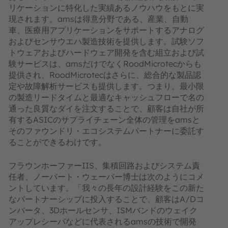
リケーションに特化した実績あるノウハウをもとに実
現されます。amsは得意分野である、産業、自動
車、医療用アプリケーションをサポートするアナログ
およびセンサウエハ製造技術を提供します。試験ソフ
トウェアおよびハードウェア開発を含む組立および試
験サービスは、amsだけでなくRoodMicrotecからも
提供され、RoodMicrotecはさらに、総合的な製品認
定や故障解析サービスも提供します。つまり、最小限
の製造リードタイムと最適なキャッシュフローで名の
通った良質なダイを注文することで、顧客は自社が所
有するASICのサプライチェーン全体の管理をamsと
そのファウンドリ・エコシステムパートナーに委託す
ることができるわけです。
フラウンホーファーIIS、集積回路およびシステム責
任者、ノーバート・ウェーバー博士は次のようにコメ
ントしています。「我々の長年の設計経験をこの新た
なパートナーシップに投入することで、顧客はA/Dコ
ンバータ、3Dホールセンサ、ISMバンドのウェイク
アップレシーバなどに代表されるamsの技術で開発