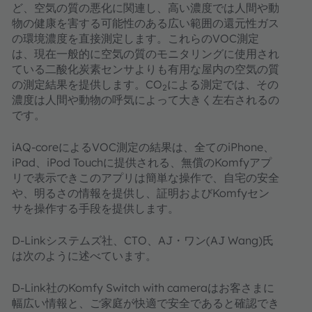
ど、空気の質の悪化に関連し、高い濃度では人間や動
物の健康を害する可能性のある広い範囲の還元性ガス
の環境濃度を直接測定します。これらのVOC測定
は、現在一般的に空気の質のモニタリングに使用され
ている二酸化炭素センサよりも有用な屋内の空気の質
の測定結果を提供します。CO
による測定では、その
2
濃度は人間や動物の呼気によって大きく左右されるの
です。
iAQ-coreによるVOC測定の結果は、全てのiPhone、
iPad、iPod Touchに提供される、無償のKomfyアプ
リで表示できこのアプリは簡単な操作で、自宅の安全
や、明るさの情報を提供し、証明およびKomfyセン
サを操作する手段を提供します。
D-Linkシステムズ社、CTO、AJ・ワン(AJ Wang)氏
は次のように述べています。
D-Link社のKomfy Switch with cameraはお客さまに
幅広い情報と、ご家庭が快適で安全であると確認でき