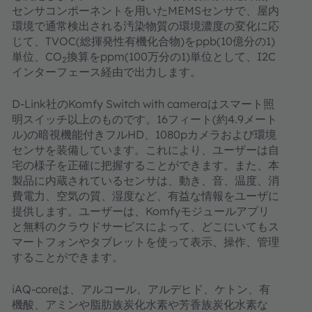
センサコンポーネントを用いたMEMSセンサで、屋内
環境で通常検出される汚染物質の環境濃度の変化に応
じて、TVOC(総揮発性有機化合物)をppb(10億分の1)
単位、CO
換算をppm(100万分の1)単位として、I2C
2
インターフェース経由で出力します。
D-Link社のKomfy Switch with cameraはスマート照
明スイッチ以上のものです。16フィート(約4.9メート
ル)の暗視機能付きフルHD、1080pカメラおよび環境
センサを装備しています。これにより、ユーザーは自
宅の様子を正確に把握することができます。また、本
製品に内蔵されているセンサは、動き、音、温度、消
費電力、空気の質、湿度など、有益な情報をユーザに
提供します。ユーザーは、Komfyモジュールアプリ
と無料のクラウドサービスによって、どこにいてもス
マートフォンやタブレットを使って表示、操作、管理
することができます。
iAQ-coreは、アルコール、アルデヒド、ケトン、有
機酸、アミンや脂肪族炭化水素や芳香族炭化水素な