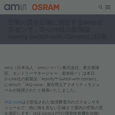
空気の質を正確に測定するamsガ
スセンサ、D-Link社の新製品
Komfy Switch with Cameraに採用
ams（日本法人：amsジャパン株式会社、東京都港
区、カントリーマネージャー 岩本桂一）は本日、
D-Link社の新製品「Komfy™ Switch with camera」
にamsの「iAQ-core」屋内用エアクオリティモジュ
ールが採用されたと発表いたしました。
iAQ-core
は小型化された低消費電力のガスセンサモ
ジュールで、他に例を見ない正確さで屋内の空気の質
を測定します。iAQ-coreはVOC(揮発性有機化合物)