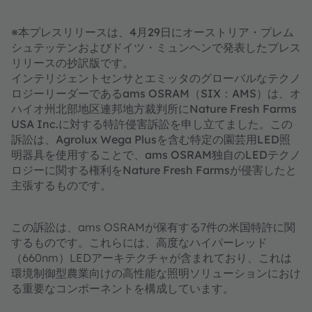
※本プレスリリースは、4月29日にオーストリア・プレム
シュテッテンおよびドイツ・ミュンヘンで発表したプレス
リリースの抄訳版です。
インテリジェントセンサとエミッタのグローバルなテクノ
ロジーリーダーであるams OSRAM（SIX：AMS）は、オ
ハイオ州北部地区連邦地方裁判所にNature Fresh Farms
USA Inc.に対する特許侵害訴訟を申し立てました。この
訴訟は、Agrolux Wega Plusを含む特定の園芸用LED照
明器具を使用することで、ams OSRAM独自のLEDテクノ
ロジーに関する権利をNature Fresh Farmsが侵害したと
主張するものです。
この訴訟は、ams OSRAMが保有する7件の米国特許に関
するものです。これらには、高度なハイパーレッド
（660nm）LEDアーキテクチャが含まれており、これは
環境制御型農業向けの高性能な照明ソリューションにおけ
る重要なコンポーネントを構成しています。