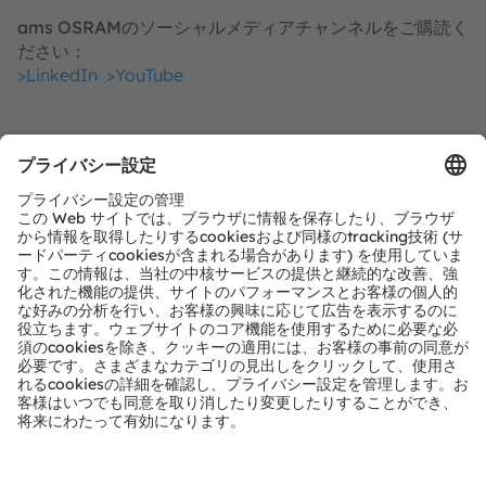
ams OSRAMのソーシャルメディアチャンネルをご購読く
ださい：
>LinkedIn
>YouTube
Media Relations
Eva Feuerlein
Email:
press@ams-osram.com
ams-osram.com