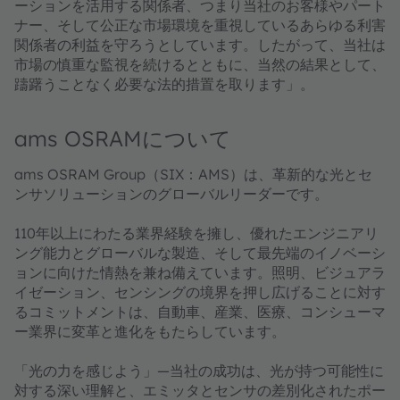
ーションを活用する関係者、つまり当社のお客様やパート
ナー、そして公正な市場環境を重視しているあらゆる利害
関係者の利益を守ろうとしています。したがって、当社は
市場の慎重な監視を続けるとともに、当然の結果として、
躊躇うことなく必要な法的措置を取ります」。
ams OSRAMについて
ams OSRAM Group（SIX：AMS）は、革新的な光とセ
ンサソリューションのグローバルリーダーです。
110年以上にわたる業界経験を擁し、優れたエンジニアリ
ング能力とグローバルな製造、そして最先端のイノベーシ
ョンに向けた情熱を兼ね備えています。照明、ビジュアラ
イゼーション、センシングの境界を押し広げることに対す
るコミットメントは、自動車、産業、医療、コンシューマ
ー業界に変革と進化をもたらしています。
「光の力を感じよう」―当社の成功は、光が持つ可能性に
対する深い理解と、エミッタとセンサの差別化されたポー