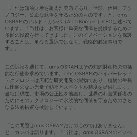
「これは知的財産を超えた問題であり、信頼、信用、テク
ノロジー、公正な競争を守るためのものです」と、ams
OSRAMのアルド・カンパ（Aldo Kamper）CEOは述べて
います。「当社は、お客様に重要な価値を提供するために
多額の投資を行ってきました。このイノベーションを保護
することは、単なる選択ではなく、戦略的必須事項で
す」。
この訴訟を通じて、ams OSRAMはその知的財産権の包括
的な行使を求めています。ams OSRAMのハイパーレッド
テクノロジーは広範な研究開発の賜物であり、植物の生長
に比類のない光量子効率とスペクトル精度を提供します。
当社は現在、市場の公正性を擁護し、世界の利害関係者の
ためにそのテクノロジーの永続的な価値を守るためのさら
なる法的措置を検討しています。
「この問題はams OSRAMだけのものではありません」
と、カンパは語ります。「当社は、ams OSRAMのイノベ