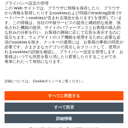
電子ニュースレターを申し込む
申し込む
ams-OSRAM AG
Tobelbader Straße 30
8141 Premstaetten
Austria
電話:
+43 3136 500-0
ams OSRAMについて
ニュースルーム
投資家情報