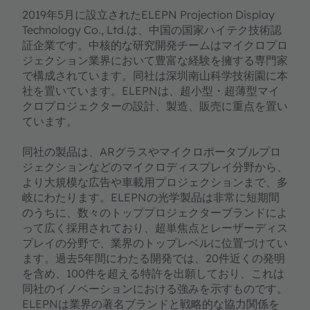
2019年5月に設立されたELEPN Projection Display
Technology Co., Ltd.は、中国の国家ハイテク技術認
証企業です。中核的な研究開発チームはマイクロプロ
ジェクション業界において豊富な経験を擁する専門家
で構成されています。同社は深圳南山科学技術園に本
社を置いています。ELEPNは、超小型・超薄型マイ
クロプロジェクターの設計、製造、販売に重点を置い
ています。
同社の製品は、ARグラスやマイクロポータブルプロ
ジェクションなどのマイクロディスプレイ分野から、
より大規模な広告や車載用プロジェクションまで、多
岐にわたります。ELEPNの光学製品は非常に短期間
のうちに、数々のトッププロジェクターブランドによ
って広く採用されており、超単焦点とレーザーディス
プレイの分野で、業界のトップレベルに位置づけてい
ます。過去5年間にわたる開発では、20件近くの発明
を含め、100件を超える特許を出願しており、これは
同社のイノベーションにおける強みを示すものです。
ELEPNは業界の著名ブランドと戦略的な協力関係を