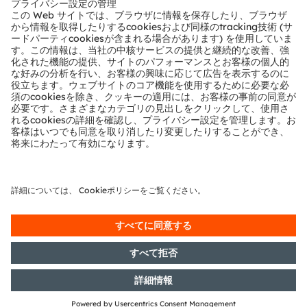
4F, Tianming Science and Technology Building, 8
Wushitou Road, North High-tech Zone, Nanshan
District, Shenzhen
M:
+86 0755-26419581
P:
+86 13798529768
hp@elepn.com
https://www.elepn.com
パートナーレベル
Preferred
パートナーのタイプ
モジュールとソリューションのプロバイダー
地域
ヨーロッパ、中東、アフリカ
中華圏
その他の国
アフリカ、中東、カスピ海