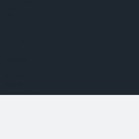
8141 Premstaetten
Austria
電話:
+43 3136 500-0
ams OSRAMについて
ニュースルーム
投資家情報
サステナビリティ
拠点と代理店
採用情報
アクセシビリティ
サポート
製品選択ツール
ダウンロードセンター