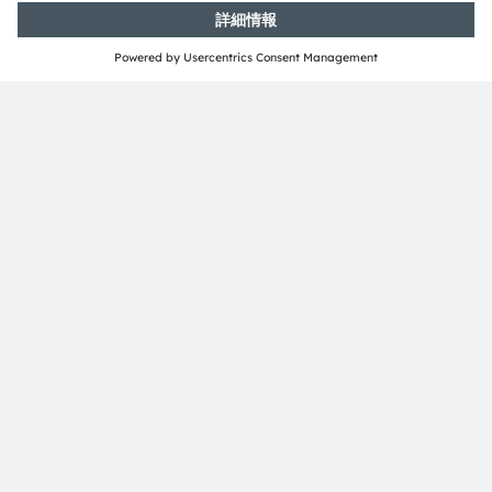
おけるams OSRAMのお客様やパートナー様のためだ
けに設計されたプログラムです。WeChatエコシステ
ムでのエンゲージメントを通じ、ポイントの獲得や特
選ギフトへの交換ができます。見本市中は、アプレッ
トを使用して当社の営業や技術者とのミーティングを
予約することができます。さらに、技術資料のダウン
ロードや年間イベントカレンダーなどのより実用的な
機能もご利用いただけます。
アプレットを見る
電子ニュースレターを申し込む
申し込む