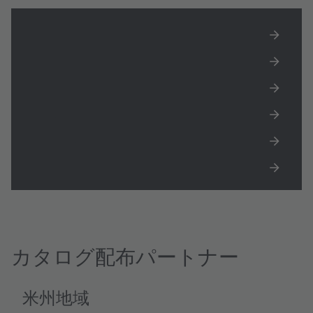
アジア
ヨーロッパ
米州地域
生産終了製品
EMEA地域の正規販売代理店
正規販売代理店 GC & RoA
カタログ配布パートナー
米州地域