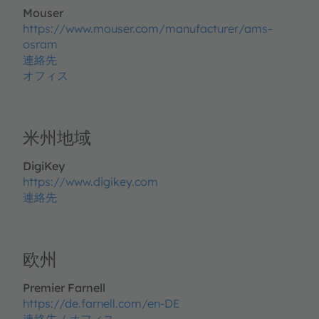
Mouser
https://www.mouser.com/manufacturer/ams-
osram
連絡先
オフィス
米州地域
DigiKey
https://www.digikey.com
連絡先
欧州
Premier Farnell
https://de.farnell.com/en-DE