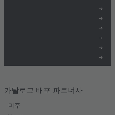
아시아
유럽
미주
EoL 제품
EMEA 지역 공인 리셀러
공식 판매 대리점 GC & RoA
카탈로그 배포 파트너사
미주