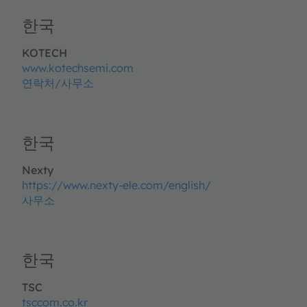
한국
KOTECH
www.kotechsemi.com
연락처/사무소
한국
Nexty
https://www.nexty-ele.com/english/
사무소
한국
TSC
tsccom.co.kr