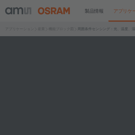
製品情報
アプリケ
アプリケーション
産業
機能ブロック図
周囲条件センシング：光、温度、