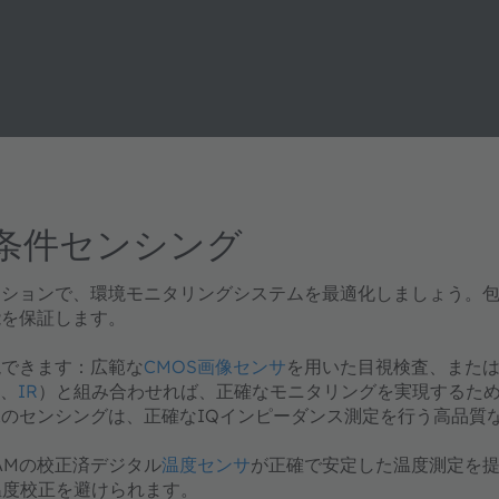
。
条件センシング
リューションで、環境モニタリングシステムを最適化しましょう
能を保証します。
現できます：広範な
CMOS画像センサ
を用いた目視検査、また
、
IR
）と組み合わせれば、正確なモニタリングを実現するた
のセンシングは、正確なIQインピーダンス測定を行う高品質
AMの校正済デジタル
温度センサ
が正確で安定した温度測定を
温度校正を避けられます。