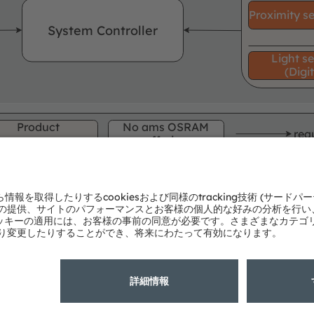
Proximity s
System Controller
Light s
(Digit
Product
No ams OSRAM
req
area
offering
む