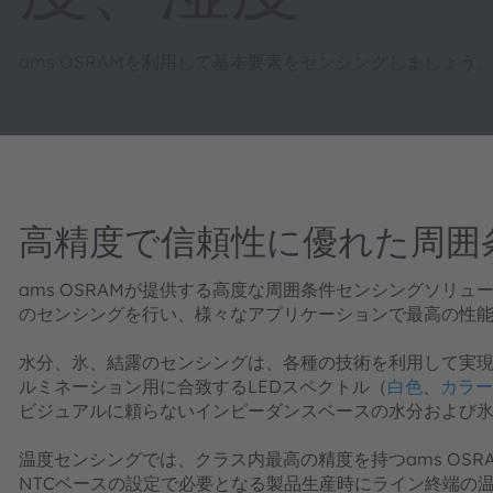
ams OSRAMを利用して基本要素をセンシングしましょう
高精度で信頼性に優れた周囲
ams OSRAMが提供する高度な周囲条件センシングソ
のセンシングを行い、様々なアプリケーションで最高の性
水分、氷、結露のセンシング
は、各種の技術を利用して実
ルミネーション用に合致するLEDスペクトル（
白色
、
カラー
ビジュアルに頼らない
インピーダンスベース
の水分および氷
温度センシング
では、クラス内最高の精度を持つams OSR
NTCベースの設定で必要となる製品生産時にライン終端の