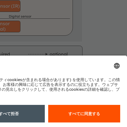
ensor (IR)
Digital sensor
ensor
al)
uired
optional
申し込む