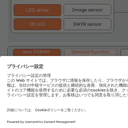
Image sensor
LED driver
IR LED
SWIR sensor
ams OSRAM
Detailed function
offering
description available
電子ニュースレターを申し込