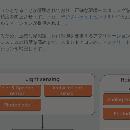
ションとなることが証明されており、正確な環境モニタリング
の精度を向上させます。また、
デジタルライトセンサ
を
LED
と組
イルミネーションが提供されます。
するため、正確な光測定または制御を要求するアプリケーショ
グシステムの精度を高めます。スタンドアロンの
ディスクリー
プションを補完します。
Light sensing
Rai
Color & Spectral
Ambient light
D
sensor
sensor
Analog Fr
Photodiode
Photod