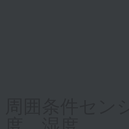
周囲条件セン
度、湿度