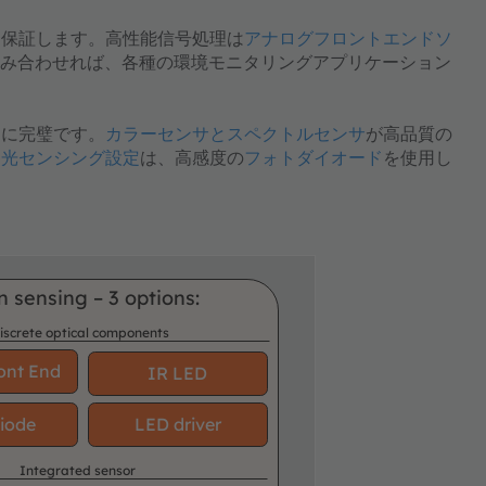
を保証します。高性能信号処理は
アナログフロントエンドソ
み合わせれば、各種の環境モニタリングアプリケーション
ンに完璧です。
カラーセンサとスペクトルセンサ
が高品質の
ト光センシング設定
は、高感度の
フォトダイオード
を使用し
n sensing – 3 options:
iscrete optical components
ont End
IR LED
iode
LED driver
Integrated sensor