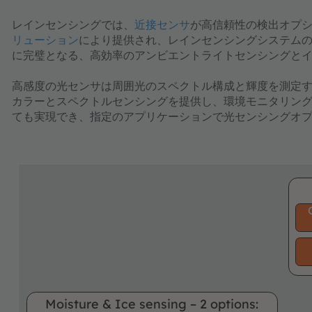
レインセンシング
では、
近接センサ
が高信頼性の検出オプ
リューション
により提供され、レインセンシングシステム
に完璧となる、高効率のアンビエントライトセンシングと
高感度の​​​​​​​
光センサ
は周囲光のスペクトル構成と輝度を測定
カラーとスペクトルセンシングを提供し、環境モニタリン
ても実現でき、指定のアプリケーションで光センシングオ
Moisture & Ice sensing – 2 options: