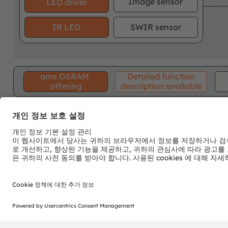
Image sensor
LED driver
IR LED
SWIR sensor
ams OSRAM
Detailed function
offering
description available
뉴스레터 가입