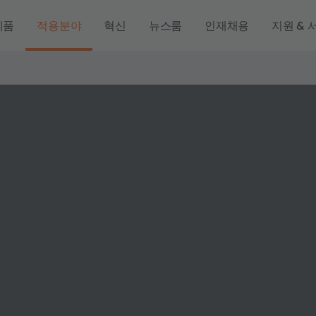
제품
적용분야
혁신
뉴스룸
인재채용
지원 & 