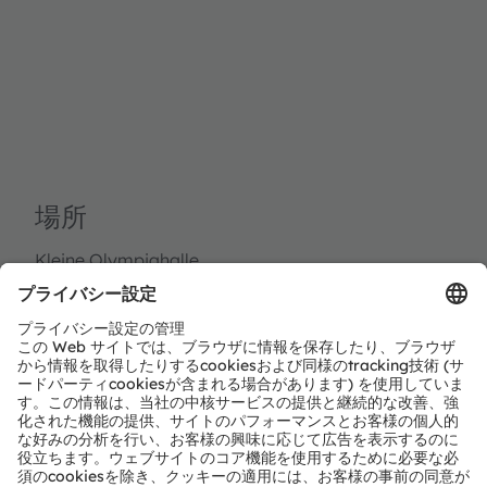
場所
Kleine Olympiahalle
Olympiapark München,
80809 München
Germany
ブースNo：X3
詳細情報