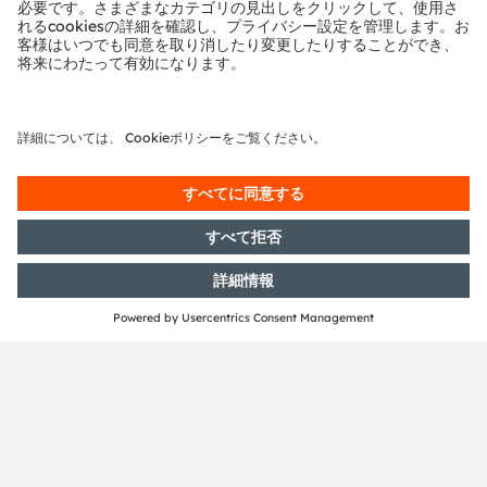
ams-OSRAM AG
Tobelbader Straße 30
8141 Premstaetten
Austria
電話:
+43 3136 500-0
ams OSRAMについて
ニュースルーム
投資家情報
サステナビリティ
拠点と代理店