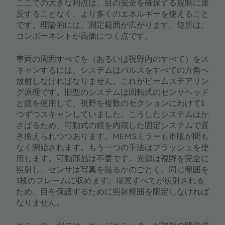
ここでの大きな利点は、目の安全を確保する規制に違
反することなく、より多くのエネルギーを使えること
です。理論的には、測定範囲が広がります。短所は、
コンポーネントが高価につく点です。
車両の周囲すべてを（あるいは視野内のすべて）をス
キャンするには、システムはパルスをすべての方角へ
放射しなければなりません。これがビームステアリン
グ原理です。旧型のシステムは回転式のセンサヘッド
と鏡を使用して、視野を複数のセクションにわけて1
つずつスキャンしていました。こうしたシステムはか
さばるため、可動式の鏡を内蔵した固定システムで置
き換えられつつあります。MEMSミラーも市販が間も
なく開始されます。もう一つの手法はフラッシュを使
用します。可動部品は不要です。光源は視野を完全に
照射し、センサは写真を撮るかのごとく、同じ範囲を
1枚のフレームに収めます。場景すべてが照射される
ため、目を保護するために照射範囲を限定しなければ
なりません。