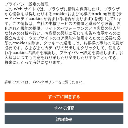
レベル3以上で物体を3D検出するためにはLIDARが必
要となることは業界で常識となっています。
3D LIDARをカメラやレーダーと組み合わせたり統合
すれば、車両の周囲環境を高解像度でマッピングで
き、車両が必要なタスクをこなせるようになります。
自動車業界は、レベル1とレベル2で使用される、より
シンプルなドライバー補佐をまず導入しました。セン
サとデータ処理が高度化するにつれ、高速パイロット
や都市パイロットなど、より難易度の高い事例も対処
できるようになっています。
最終的に、システムが考えられるすべてのユースケー
スを満足できるようになる状態が、レベル5の完全自
動運転として定義されます。これが、自動運転の究極
の目標です。これを実現するには、まだ長い年月がか
かると予想されます。さらに、自動運転を市場へ真に
普及させるために、車両当たりのコストを引き下げ、
自動運転の動作を正当化するプレッシャーがのしかか
ります。