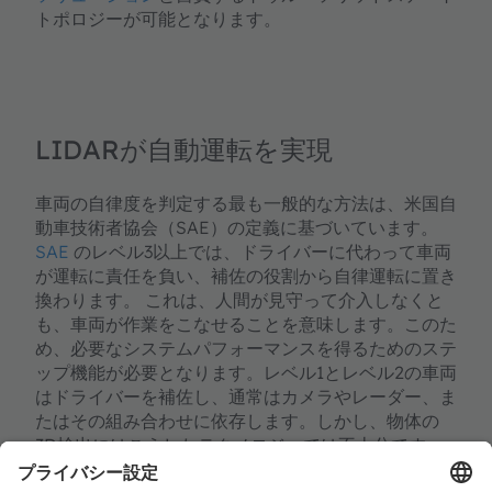
トポロジーが可能となります。
LIDARが自動運転を実現
車両の自律度を判定する最も一般的な方法は、米国自
動車技術者協会（SAE）の定義に基づいています。
SAE
のレベル3以上では、ドライバーに代わって車両
が運転に責任を負い、補佐の役割から自律運転に置き
換わります。 これは、人間が見守って介入しなくと
も、車両が作業をこなせることを意味します。このた
め、必要なシステムパフォーマンスを得るためのステ
ップ機能が必要となります。レベル1とレベル2の車両
はドライバーを補佐し、通常はカメラやレーダー、ま
たはその組み合わせに依存します。しかし、物体の
3D検出にはこうしたテクノロジーでは不十分です。
LIDARテクノロジー
はこの問題に対処できるため、