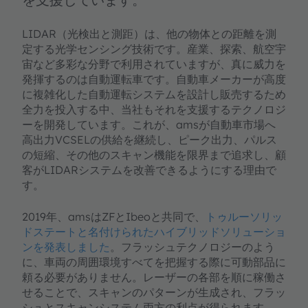
LIDAR（光検出と測距）は、他の物体との距離を測
定する光学センシング技術です。産業、探索、航空宇
宙など多彩な分野で利用されていますが、真に威力を
発揮するのは自動運転車です。自動車メーカーが高度
に複雑化した自動運転システムを設計し販売するため
全力を投入する中、当社もそれを支援するテクノロジ
ーを開発しています。これが、amsが自動車市場へ
高出力VCSELの供給を継続し、ピーク出力、パルス
の短縮、その他のスキャン機能を限界まで追求し、顧
客がLIDARシステムを改善できるようにする理由で
す。
2019年、amsはZFとIbeoと共同で、
トゥルーソリッ
ドステートと名付けられたハイブリッドソリューショ
ンを発表しました
。フラッシュテクノロジーのよう
に、車両の周囲環境すべてを把握する際に可動部品に
頼る必要がありません。レーザーの各部を順に稼働さ
せることで、スキャンのパターンが生成され、フラッ
シュとスキャンシステム両方の利点が得られます。