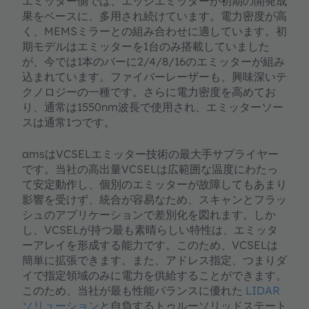
エミッター側では、エッジエミッターが初期の開発成
果をベースに、多用され続けています。電力密度が高
く、MEMSミラーとの組み合わせに適しています。初
期モデルはエミッターを1台のみ搭載していました
が、今では1本のバーに2/4/8/16のエミッターが組み
込まれています。ファイバーレーザーも、興味深いテ
クノロジーの一種です。さらに電力密度を高めてお
り、通常は1550nm波長で使用され、エミッターソー
スは通常1つです。
amsはVCSELエミッター技術の最大手サプライヤー
です。当社の高出量VCSELは広範囲な温度にわたっ
て安定動作し、個別のエミッターが故障してもあまり
影響を受けず、統合が容易なため、スキャンとフラッ
シュのアプリケーションで差別化を図れます。しか
し、VCSELが持つ最も素晴らしい特性は、エミッタ
ーアレイを形成する能力です。このため、VCSELは
簡単に拡張できます。また、アドレス指定、つまりダ
イで指定領域のみに電力を供給することができます。
このため、当社が最も性能バランスに優れた
LIDAR
ソリューション
と自負するトゥルーソリッドステート