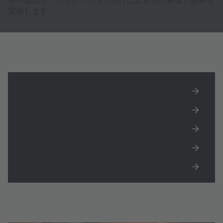
実現します。
IR LED IR:6ホワイトペーパーをダウンロード
注目製品
赤外線技術の力を解き放つ
新しい920nm IR LED
注目のアプリケーション