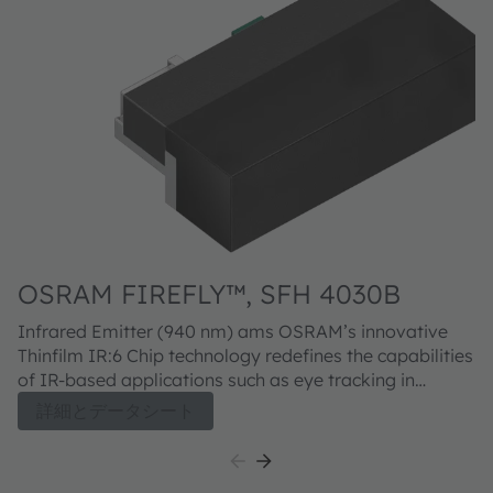
OSRAM FIREFLY™, SFH 4030B
O
4
Infrared Emitter (940 nm) ams OSRAM’s innovative
Co
Thinfilm IR:6 Chip technology redefines the capabilities
TO
of IR-based applications such as eye tracking in
te
AR/VR systems. It delivers brighter infrared
in
詳細とデータシート
illumination while extending battery life thanks to its
m
superior efficiency. Housed in a completely dark
re
package, it enables seamless, nearly invisible
ma