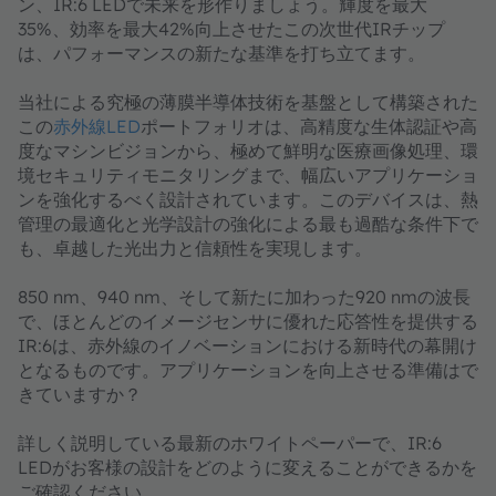
ン、IR:6 LEDで未来を形作りましょう。輝度を最大
35%、効率を最大42%向上させたこの次世代IRチップ
は、パフォーマンスの新たな基準を打ち立てます。
当社による究極の薄膜半導体技術を基盤として構築された
この
赤外線LED
ポートフォリオは、高精度な生体認証や高
度なマシンビジョンから、極めて鮮明な医療画像処理、環
境セキュリティモニタリングまで、幅広いアプリケーショ
ンを強化するべく設計されています。このデバイスは、熱
管理の最適化と光学設計の強化による最も過酷な条件下で
も、卓越した光出力と信頼性を実現します。
850 nm、940 nm、そして新たに加わった920 nmの波長
で、ほとんどのイメージセンサに優れた応答性を提供する
IR:6は、赤外線のイノベーションにおける新時代の幕開け
となるものです。アプリケーションを向上させる準備はで
きていますか？
詳しく説明している最新のホワイトペーパーで、IR:6
LEDがお客様の設計をどのように変えることができるかを
ご確認ください。