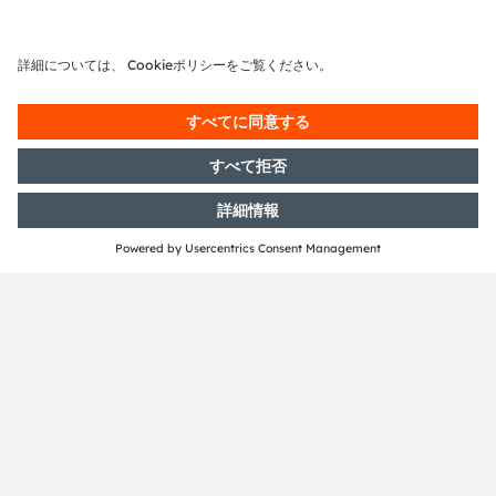
強化します。タブレットやノートパソコン、スマート
ドアベルなどでより鮮明な高コントラストの画像を実
現し、精度、速度、セキュリティを向上することで、
顔認識を次のレベルへと引き上げます。
続きを読む