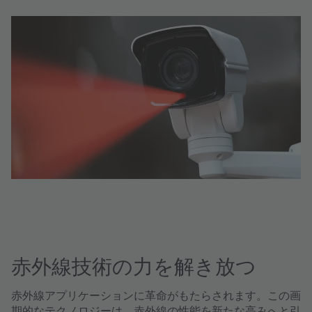
integration into modern device designs.
d
赤外線技術の力を解き放つ
赤外線アプリケーションに革命がもたらされます。この画
期的なテクノロジーは、赤外線の性能を新たな高みへと引