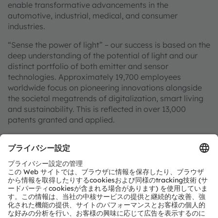
enable transformative advancements in the
automotive, industrial, medical, and consumer
industries.
“Sense the power of light” – our success is based on the
deep understanding of the potential of light and our
distinct portfolio of both emitter and sensor
technologies. Approximately 19,700 employees
worldwide focus on pioneering innovations alongside
the societal megatrends of digitalization, smart living
and sustainability. This is reflected in over 13,000
patents granted and applied.
Headquartered in Premstaetten/Graz (Austria) with co-
headquarters in Munich (Germany), the group achieved
EUR 3.4 billion revenues in 2024 and is listed as ams-
OSRAM AG on the SIX Swiss Exchange (ISIN:
AT0000A3EPA4).
Find out more about us on
https://ams-osram.com