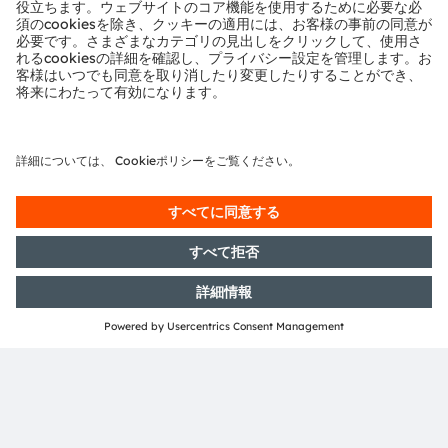
ams and OSRAM are registered trademarks of ams
OSRAM Group. In addition, many of our products and
services are registered or filed trademarks of ams
OSRAM Group. All other company or product names
mentioned herein may be trademarks or registered
trademarks of their respective owners.
Join ams OSRAM social media: >
LinkedIn
>
YouTube
投資家向け情報