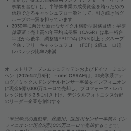
安定した従来の自動車用ランプ（アフターマーケット
事業を含む）は、半導体事業の成長資金を賄うための
信頼できるキャッシュフロー源として、引き続き当グ
ループの一翼を担っています
2030年に向けた新たなサイクル横断型財務目標
：
半導
体事業：
売上高の年平均成長率（CAGR）は単一桁台
半ばから後半、調整後EBITDAは25％以上；
グループ
全体：
フリーキャッシュフロー（FCF）2億ユーロ超、
レバレッジ比率2未満
オーストリア・プレムシュテッテンおよびドイツ・ミュン
ヘン（2026年2月3日） – ams OSRAMは、非光学系アナ
ログ／ミックスドシグナルセンサー事業をインフィニオン
に現金5億7,000万ユーロで売却し、プロフォーマ・レバ
レッジ比率を2.5に引き下げ、デジタルフォトニクス分野
のリーダー企業を創出する
「非光学系の自動車、産業用、医療用センサー事業をイン
フィニオンに現金5億7,000万ユーロで売却することで、