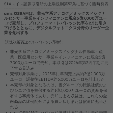
SIXスイス証券取引所の上場規則第53条に基づく臨時発表
-------------------------------------------------------
ams OSRAMは、非光学系アナログ／ミックスドシグナ
ルセンサー事業をインフィニオンに現金5億7,000万ユー
ロで売却し、プロフォーマ・レバレッジ比率を2.5に引き
下げるとともに、デジタルフォトニクス分野のリーダー企
業を創出する
貸借対照表上のレバレッジ削減：
非光学系アナログ／ミックスドシグナル自動車・産
業・医療用センサー事業をインフィニオンに現金5億
7,000万ユーロで売却。本取引は2026年第2四半期に完
了する見込み
売却対象事業は、2025年に年間売上高約2億2,000万
ユーロ、調整後EBITDA約6,000万ユーロを計上した
本売却の対象となるのは、当グループの転換社債およ
びシニア債を担保する約1億3,000万ユーロの資産を保
有する事業体であり、売却による収益は、これらの金
融商品の比例配分による買い戻しまたは償還に充当さ
れる
ams OSRAMのレバレッジ削減計画に基づく資産売却