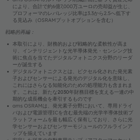
により、合計で約6億7,000万ユーロの売却益が生じ、
プロフォーマのレバレッジ比率は3.3から2.5へ低下す
る見込み（OSRAMプットオプションを含む）
戦略的再編：
本取引により、財務的および戦略的な柔軟性が高ま
り、
インテリジェントな光半導体発光・センシング技
術
に焦点を当てた
デジタルフォトニクス分野のリーダ
ー
が誕生する
デジタルフォトニクスとは、
ピクセル化された発光素
子およびセンサーによる発光のデジタル化を意味し、
これにはさらなる知能化のための処理能力も含まれま
す。これは、
新たな2030年財務目標を支える
一連の中
期的な成長機会を牽引するものです
ams OSRAMは、発光素子分野において、専用ドライ
バおよび電源管理ICを含む
最先端の光学半導体技術プ
ラットフォームを最も幅広く
保有しており、さらに光
学センサーおよびセンサーモジュールのフルラインア
ップを揃えています