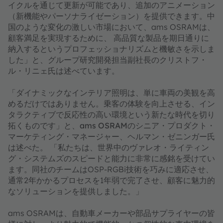
イクルを通じて更新が可能であり、追加のアニメーション
（新機能やパーソナライゼーション）を提供できます。中
国のような変化の激しい市場において、ams OSRAMは、
顧客満足を実現するために
、
高品質な製品を期日通りに
納入するというプロフェッショナリズムと機敏さを示しま
した」
と、グループ研究開発担当副社長のクリストフ・
ル・リニェ氏は述べています。
「ダイナミックなインテリア照明は、単に車両の美観を高
めるだけではありません。乗客の体験を向上させる、イン
タラクティブで反応性の高い環境という新たな時代を切り
拓くものです」と
、ams OSRAMのシニア・プロダクト・
マーケティング・マネージャー、ヘルマン・ゼニンガー氏
は述べた。
「私たちは、世界中のヴァレオ・ライティン
グ・システムズのスピードと能力に非常に感銘を受けてい
ます。同社のチームはOSP-RGBi技術を巧みに適応させ、
通常2年かかるプロセスを1年弱で完了させ、顧客に魅力的
なソリューションを提供しました。」
ams OSRAMは、自動車メーカーや部品サプライヤーの皆