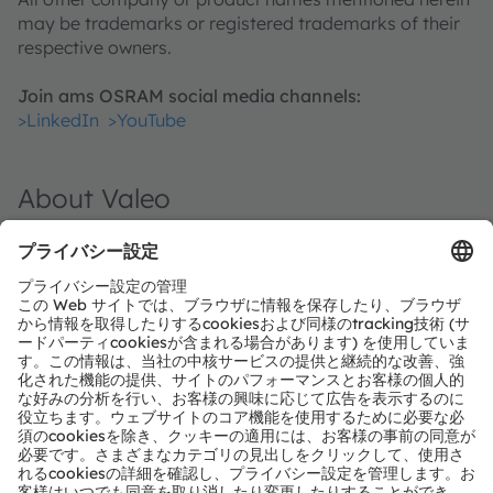
may be trademarks or registered trademarks of their
respective owners.
Join ams OSRAM social media channels:
>LinkedIn
>YouTube
About Valeo
As a technology company and partner to all
automakers and new mobility players, Valeo is
innovating to make mobility cleaner, safer and
smarter. Valeo enjoys technological and industrial
leadership in electrification, driving assistance
systems, reinvention of the interior experience and
lighting everywhere. These four areas, vital to the
transformation of mobility, are the Group's growth
drivers.
Valeo in figures: 22 billion euros in sales in 2023 | 109