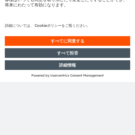
600 employees, 28 countries, 159 plants, 64 research
and development centers and 19 distribution platforms
at June 30, 2024. Valeo is listed on the Paris Stock
Exchange.
Media Relations
Dora Khosrof | +33 7 61 52 82 75
Caroline De Gezelle | + 33 7 62 44 17 85
press-contact.mailbox@valeo.com
Investor Relations
+33 1 40 55 37 93
valeo.corporateaccess.mailbox@valeo.com