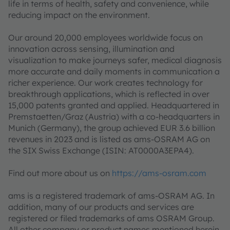
life in terms of health, safety and convenience, while
reducing impact on the environment.
Our around 20,000 employees worldwide focus on
innovation across sensing, illumination and
visualization to make journeys safer, medical diagnosis
more accurate and daily moments in communication a
richer experience. Our work creates technology for
breakthrough applications, which is reflected in over
15,000 patents granted and applied. Headquartered in
Premstaetten/Graz (Austria) with a co-headquarters in
Munich (Germany), the group achieved EUR 3.6 billion
revenues in 2023 and is listed as ams-OSRAM AG on
the SIX Swiss Exchange (ISIN: AT0000A3EPA4).
Find out more about us on
https://ams-osram.com
ams is a registered trademark of ams-OSRAM AG. In
addition, many of our products and services are
registered or filed trademarks of ams OSRAM Group.
All other company or product names mentioned herein