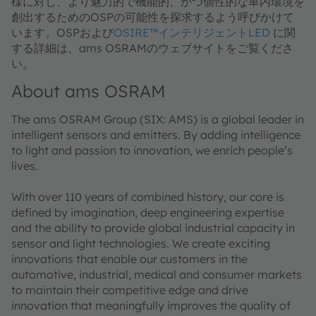
様に対し、より魅力的で機能的、かつ個性的な車内環境を
創出するためのOSPの可能性を探求するよう呼びかけて
います。OSPおよび
OSIRE™インテリジェントLED
に関
する詳細は、ams OSRAMのウェブサイトをご覧くださ
い。
About ams OSRAM
The ams OSRAM Group (SIX: AMS) is a global leader in
intelligent sensors and emitters. By adding intelligence
to light and passion to innovation, we enrich people’s
lives.
With over 110 years of combined history, our core is
defined by imagination, deep engineering expertise
and the ability to provide global industrial capacity in
sensor and light technologies. We create exciting
innovations that enable our customers in the
automotive, industrial, medical and consumer markets
to maintain their competitive edge and drive
innovation that meaningfully improves the quality of