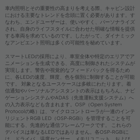
車内照明とその重要性の高まりを考える際、キャビン設計
における主要なトレンドを念頭に置く必要があります。す
なわち、エンドユーザーは、使いやすく、パーソナライズ
され、自身のライフスタイルに合わせた明確な情報を提供
する車両を求めているのです。したがって、ダイナミック
なアンビエント照明は多くの可能性を秘めています。
スマートLEDの採用により、車室全体や特定のエリアでア
ニメーションを生成できる、高度に制御されたシステムが
実現します。警告や視覚的なフィードバックを得るため
に、各LEDの速度、輝度、色を個別に制御することが可能
です。 対象となるユースケースは多岐にわたります。着
信通知やパーソナルアシスタントの表示はもちろん、ナビ
ゲーションシステムやADAS（先進運転支援システム）へ
の入力表示なども含まれます。OSP（Open System
Protocolの略）は、マイクロコントローラが一連のインテ
リジェントRGB LED（OSP-RGBi）を管理することを可
能にする、先進的な通信フレームワークです。 これらの
デバイスは単なるLEDではありません。各OSP-RGBiに
は、ドライバ、温度センサー、メモリユニット、および