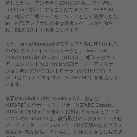
持しながら、アンテナを20分の1程度まで小型化
2
（100mm
以下）することができます。AS39230
は、機器の金属ケースをアンテナとして使用できた
め、NFCアンテナに必要な基板スペースが削減さ
れ、関連コストも不要になります。
また、amsのboostedNFCチップと共に使用される
STのシステム･イン･パッケージは、Universal
Integrated Circuit Card（UICC）、組込みセキュ
ア・エレメントおよびmicroSDカード・アプリケー
ション向けのNFCコントローラ（ST21NFCC）と
32bitセキュア・マイコン（ST33G1M2）を統合して
います。
最新のGlobal Platform GP2.2 OS、および
®
MIFARE
の全ポートフォリオ（MIFARE Classic、
®
MIFARE DESFire
を含む）に対応するセキュア・マ
イコンのST33G1M2は、銀行取引やデジタル・アクセ
ス・アプリケーションのいて、市場実績のあるクラス
最高の性能を提供すると共に、世界の主要な公共交通