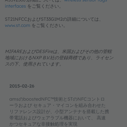
interfaces
をご覧ください。
ST21NFCCおよびST33G1M2の詳細については、
www.st.com
をご覧ください。
MIFARE
および
DESFire
は、米国およびその他の管轄
地域における
NXP B.V.
社の登録商標であり、ライセン
スの下、使用されています。
2015-02-26
amsのboostedNFC™技術とSTのNFCコントロ
ーラおよび セキュア・マイコンを組み合わせた
リファレンス設計が、小型アンテナを搭載した携
帯電話およびウェアラブル機器において、 高速
かつセキュアな非接触処理を実現