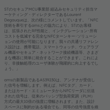
STのセキュアMCU事業部 組込みセキュリティ担当マ
ーケティング・ディレクターであるLaurent
Degauqueは、次の様にコメントしています。「NFC
技術を牽引するamsとの協力により、STのお客様
は、拡張されたRF性能と、インテグレーション･所有
コストを低減する完全なNFCターンキー･ソリューシ
ョンの使用が可能になります。我々の共通リファレン
ス設計は、携帯電話、スマートウォッチ、ウェアラブ
ル機器やセキュア・ネットワーク接続機器等、さまざ
まな機器に簡単に統合することができます。これによ
り、非接触処理のユーザ体験が飛躍的に向上するでし
ょう。」
amsの新製品であるAS39230は、アンテナが受信し
た信号を増幅します。例えば、NFCタグ、カード、
またはカード・エミュレータからNFCリーダに伝送
された信号は、従来のパッシブ型負荷変調（PLM）
方式の最大10倍の強度に増幅されます。また、設計
スペースに制約がある場合でも、同等の信号強度を維