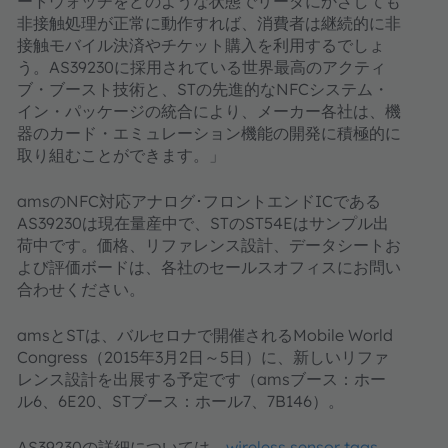
ートウォッチをどのような状態でリーダにかざしても
非接触処理が正常に動作すれば、消費者は継続的に非
接触モバイル決済やチケット購入を利用するでしょ
う。AS39230に採用されている世界最高のアクティ
ブ・ブースト技術と、STの先進的なNFCシステム・
イン・パッケージの統合により、メーカー各社は、機
器のカード・エミュレーション機能の開発に積極的に
取り組むことができます。」
amsのNFC対応アナログ･フロントエンドICである
AS39230は現在量産中で、STのST54Eはサンプル出
荷中です。価格、リファレンス設計、データシートお
よび評価ボードは、各社のセールスオフィスにお問い
合わせください。
amsとSTは、バルセロナで開催されるMobile World
Congress（2015年3月2日～5日）に、新しいリファ
レンス設計を出展する予定です（amsブース：ホー
ル6、6E20、STブース：ホール7、7B146）。
AS39230の詳細については、
wireless sensor tags