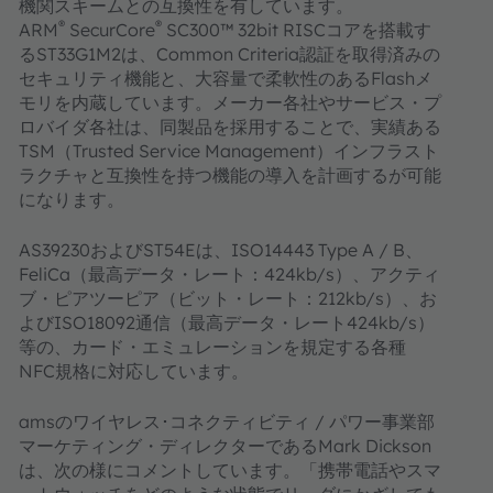
機関スキームとの互換性を有しています。
®
®
ARM
SecurCore
SC300™ 32bit RISCコアを搭載す
るST33G1M2は、Common Criteria認証を取得済みの
セキュリティ機能と、大容量で柔軟性のあるFlashメ
モリを内蔵しています。メーカー各社やサービス・プ
ロバイダ各社は、同製品を採用することで、実績ある
TSM（Trusted Service Management）インフラスト
ラクチャと互換性を持つ機能の導入を計画するが可能
になります。
AS39230およびST54Eは、ISO14443 Type A / B、
FeliCa（最高データ・レート：424kb/s）、アクティ
ブ・ピアツーピア（ビット・レート：212kb/s）、お
よびISO18092通信（最高データ・レート424kb/s）
等の、カード・エミュレーションを規定する各種
NFC規格に対応しています。
amsのワイヤレス･コネクティビティ / パワー事業部
マーケティング・ディレクターであるMark Dickson
は、次の様にコメントしています。「携帯電話やスマ