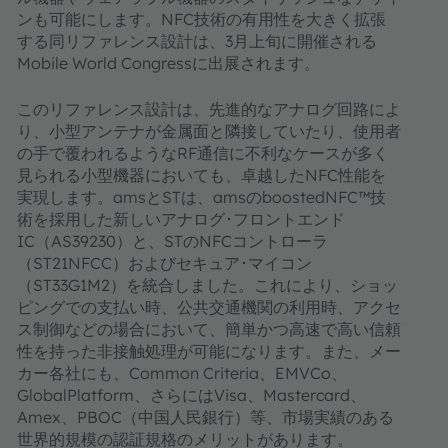
ンも可能にします。NFC技術の有用性を大きく拡張
する同リファレンス設計は、3月上旬に開催される
Mobile World Congressに出展されます。
このリファレンス設計は、先進的なアナログ回路によ
り、小型アンテナが金属面と隣接していたり、使用者
の手で覆われるようなRF通信に不利なケースが多く
見られる小型機器においても、卓越したNFC性能を
実現します。amsとSTは、amsのboostedNFC™技
術を採用した新しいアナログ･フロントエンド
IC（AS39230）と、STのNFCコントローラ
（ST21NFCC）およびセキュア･マイコン
（ST33G1M2）を統合しました。これにより、ショッ
ピングでの支払い時、公共交通機関の利用時、アクセ
ス制御などの場合において、簡単かつ高速で高い信頼
性を持った非接触処理が可能になります。また、メー
カー各社にも、Common Criteria、EMVCo、
GlobalPlatform、さらにはVisa、Mastercard、
Amex、PBOC（中国人民銀行）等、市場実績のある
世界的規模の認証規格のメリットがあります。