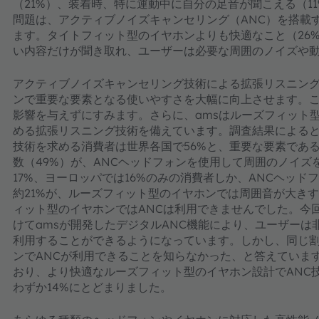
（21%）、装着時、特に運動中に自分の足音が聞こえる（1
問題は、アクティブノイズキャンセリング（ANC）を搭載
ます。タイトフィット型のイヤホンよりも快適なこと（26
い内容だけが聞き取れ、ユーザーは必要な周囲のノイズや動
アクティブノイズキャンセリング技術による拡張リスニン
ンで重要な要素となる使いやすさを大幅に向上させます。
影響を与えずにすみます。さらに、amsはルーズフィット
める拡張リスニング技術を備えています。調査結果による
技術を求める消費者は世界各国で56%と、重要な要素であ
数（49%）が、ANCヘッドフォンを使用して周囲のノイ
17%、ヨーロッパでは16%のみの消費者しか、ANCヘッ
約21%が、ルーズフィット型のイヤホンでは周囲音が大き
ィット型のイヤホンではANCは利用できませんでした。今
けてamsが開発したデジタルANC機能により、ユーザー
利用することができるようになっています。しかし、同じ割
ンでANCが利用できることを知らなかった、と答えていま
おり、より快適なルーズフィット型のイヤホン設計でANC
わずか14%にとどまりました。