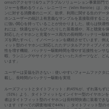
amsのアクセサリ&ウェアラブルソリューション事業部門
ジャーを務めるウィム・レニーリー（Wim Renirie）
ンに対する消費者のニーズ、欲求、利用に関する生のデー
ホンユーザーの統計上有意義なサンプルを直接取得するこ
に強い関心を持っていることが分かりました。彼らは快適
れには、快適ながらもぴったりした装着感や、耳と聴覚を
対応したイヤホンと充電ケース両方の長時間バッテリー駆動
ズを満たすべく、イノベーションを継続させています。例
ィット型のイヤホンに対応したたデジタルアクティブノイ
性を増す機能、バッテリー駆動時間を増やす近接性センサ
暇、ランニングやサイクリングといったスポーツなど、ど
います」
ユーザーは妥協を許さない：使いやすいフォームファクタ
載し、長時間のバッテリー駆動を実現
ルーズフィットとタイトフィット：約45%が、ずれ落ちずに
（51%）よう、タイトフィットなインイヤー型のイヤホン
者はタイトフィット型のイヤホンは長時間快適に装着でき
います（すべての調査地域で44%）。タイトフィット型の