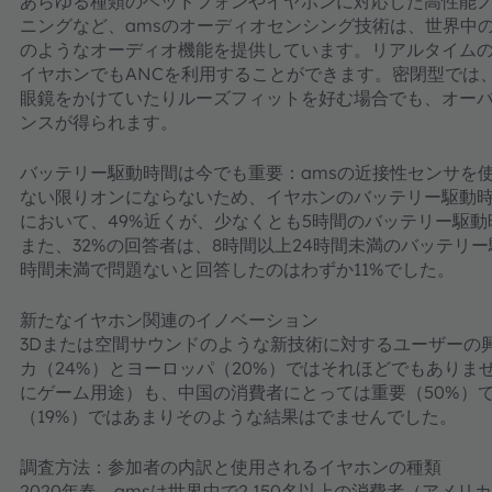
あらゆる種類のヘッドフォンやイヤホンに対応した高性能
ニングなど、amsのオーディオセンシング技術は、世界中
のようなオーディオ機能を提供しています。リアルタイム
イヤホンでもANCを利用することができます。密閉型では
眼鏡をかけていたりルーズフィットを好む場合でも、オー
ンスが得られます。
バッテリー駆動時間は今でも重要：amsの近接性センサを
ない限りオンにならないため、イヤホンのバッテリー駆動
において、49%近くが、少なくとも5時間のバッテリー駆
また、32%の回答者は、8時間以上24時間未満のバッテリ
時間未満で問題ないと回答したのはわずか11%でした。
新たなイヤホン関連のイノベーション
3Dまたは空間サウンドのような新技術に対するユーザーの
カ（24%）とヨーロッパ（20%）ではそれほどでもあり
にゲーム用途）も、中国の消費者にとっては重要（50%）で
（19%）ではあまりそのような結果はでませんでした。
調査方法：参加者の内訳と使用されるイヤホンの種類
2020年春、amsは世界中で2,150名以上の消費者（ア