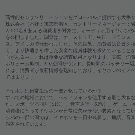
高性能センサソリューションをグローバルに提供する大手サ
株式会社（本社：東京都港区、カントリーマネージャー：岩
2,000名を超える消費者を対象に、オーディオ用イヤホン
を公開しました。調査は、オーストリア、中国、フランス
ス、アメリカで行われました。その結果、消費者は音質を
く、より快適さを増した安全な鑑賞体験を求めていることが
向がある中、これは重要な調査結果となります。実際、消
ボリューム抑制、3D/空間サウンド、長時間のバッテリー
れは、消費者が最新情報を熟知しており、イヤホンのイノ
てはまります。
イヤホンは日常生活の一部と化しているか？
すべての地域において、ヘッドフォンを使用する最も大きな
た。スポーツ/運動（61%）、音声通話（51%）、ゲーム
消費者にとってイヤホンが日常に欠かせない要素となって
ッパの一部の国では、イヤホンを一日中装着し、通話、音
報告されています。