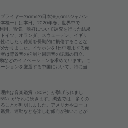
プライヤーのamsの日本法人amsジャパン
本桂一）は本日、2020年春、世界中で
の利用、習慣、嗜好について調査を行った結果
、ドイツ、オランダ、スウェーデン、イギリ
犠牲にしたり聴覚を長期的に損傷することな
分かりました。イヤホンを1日中着用する傾
費者は背景音の抑制と周囲音の認識の両立、
駆動などのイノベーションを求めています。こ
ベーションを厳選する中国において、特に当
理由は音楽鑑賞（80%）が挙げられまし
（45%）がそれに続きます。調査では、多くの
いることが判明しました。アメリカやヨーロ
楽鑑賞、運動などを楽しむ傾向が強いことが