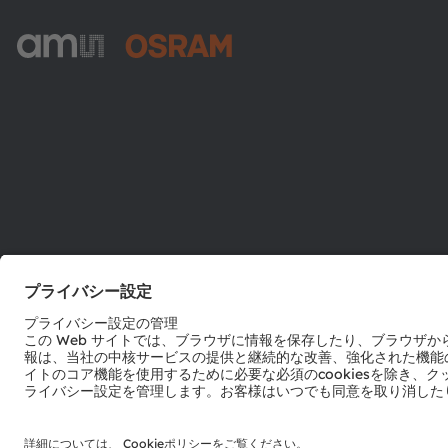
ams-OSRAM AG
Tobelbader Straße 30
8141 Premstaetten
Austria
電話:
+43 3136 500-0
© 2026 ams-OSRAM AG. All rights reserved.