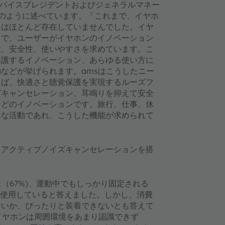
でバイスプレジデントおよびジェネラルマネー
は、次のように述べています。「これまで、イヤホ
タはほとんど存在していませんでした。イヤ
とで、ユーザーがイヤホンのイノベーション
性、安全性、使いやすさを求めています。こ
保護するイノベーション、あらゆる使い方に
などが挙げられます。amsはこうしたニー
えば、快適さと聴覚保護を実現するルーズフ
ズキャンセレーション、耳鳴りを抑えて安全
などのイノベーションです。旅行、仕事、休
んな活動であれ、こうした機能が求められて
にアクティブノイズキャンセレーションを搭
（67%)、運動中でもしっかり固定される
を使用していると答えました。しかし、消費
ないか、ぴったりと装着できないとも答えて
イヤホンは周囲環境をあまり認識できず