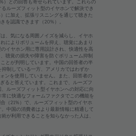
1%）との回答も寄せられています。これらの
するルーズフィット型のイヤホンで解決でき
%）に加え、拡張リスニングを通じて聴きた
きを認識できます（20%）。
グは、気になる周囲ノイズを減らし、イヤホ
これによりボリュームを抑え、聴覚にあまり
型のイヤホン用に専用設計され、快適性を高
と、聴覚の損失や障害を防ぐボリューム抑制
ることが判明しています。中国の回答者の半
ズを抑制している一方、アメリカではわずか
ドフォンを使用していません。また、回答者の
すぎると答えています。これまで、ルーズフ
回、ルーズフィット型イヤホンへの対応に向
は非常に快適なフォームファクタでこの機能を
合（21%）で、ルーズフィット型のイヤホ
す。中国の消費者はより最新情報に精通して
技術が利用できることを知らなかった人は、