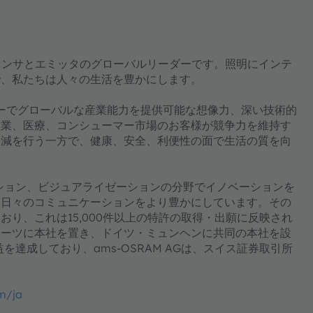
ジェントセンサとエミッタのグローバルリーダーです。照明にインテ
で、私たちは人々の生活を豊かにします。
ジーでグローバルな産業能力を提供可能な想像力、深い技術的
産業、医療、コンシューマー市場のお客様が競争力を維持す
軽減を行う一方で、健康、安全、利便性の面で生活の質を向
ーション、ビジュアライゼーションの分野でイノベーションを
て日々のコミュニケーションをより豊かにしています。その
り、これは15,000件以上の特許の取得・出願に反映され
ラーツに本社を置き、ドイツ・ミュンヘンに共同の本社を設
を達成しており、ams-OSRAM AGは、スイス証券取引所
m/ja