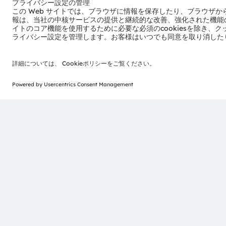
Corporate Communications
T:
+43 3136 500-0
press@ams-osram.com
ams-OSRAM AG
Tobelbader Straße 30
8141 Premstaetten
Austria
電話:
+43 3136 500-0