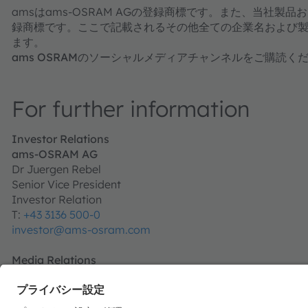
amsはams-OSRAM AGの登録商標です。また、当社製品お
録商標です。ここで記載されるその他全ての企業名および
ます。
ams OSRAMのソーシャルメディアチャンネルをご購読くだ
For further information
Investor Relations
ams-OSRAM AG
Dr Juergen Rebel
Senior Vice President
Investor Relation
T:
+43 3136 500-0
investor@ams-osram.com
Media Relations
ams-OSRAM AG
Bernd Hops
Senior Vice President