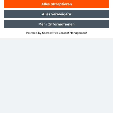
Geschäftsbericht 2023
PDF
Herunterladen
TEILEN:
ams-OSRAM AG
Tobelbader Straße 30
8141 Premstaetten
Austria
Phone:
+43 3136 500-0