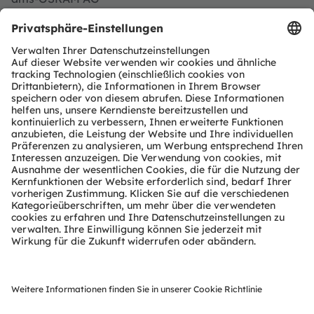
Dr Juergen Rebel
Senior Vice President
Investor Relation
T:
+43 3136 500-0
investor@ams-osram.com
Media Relations
ams-OSRAM AG
Bernd Hops
Senior Vice President
Corporate Communications
T:
+43 3136 500-0
press@ams-osram.com