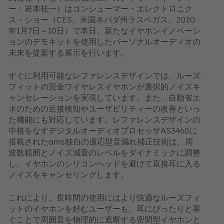
に同意してください。
ー：岩本桂一）はコンシューマー・エレクトロニク
ス・ショー（CES、米国ネバダ州ラスベガス、2020
年1月7日～10日）で本日、新たなイヤホンイノベーシ
詳細情報
ョンのデモキットを使用したパーソナルオーディオの
未来を提案する展示を行います。
同意する
すぐに利用可能なレファレンスデザインでは、ルーズ
powered by
Usercentrics Consent
Management Platform
フィットの完全ワイヤレスイヤホンが選択的ノイズキ
ャンセレーションを実現しています。また、自動省エ
ネのための近接検知やユーザビリティーの改善といっ
た機能にも対応しています。レファレンスデザインの
中核をなすデジタルオーディオプロセッサAS3460に
搭載されたams独自の適応型音漏れ補正技術は、周
波数範囲とノイズ減衰のレベルをダイナミックに調整
し、イヤホンのシリコンヘッドを避けて直接耳に入る
ノイズをキャンセリングします。
これにより、長時間の使用にはより快適なルーズフィ
ットのイヤホンを好むユーザーも、耳にぴったりと塞
ぐことで周囲音を物理的に遮断する密閉型イヤホンと