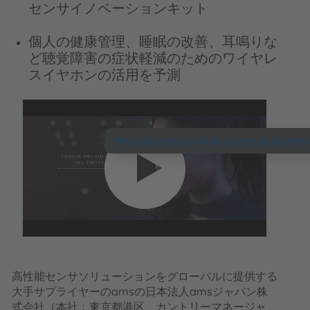
センサイノベーションキット
個人の健康管理、睡眠の改善、耳鳴りな
ど聴覚障害の症状軽減のためのワイヤレ
スイヤホンの活用を予測
YouTube Video サー
ビスを読み込むに
は、お客様の同意が
必要です！
当社はサードパーティのサービスを
使い、お客様のアクティビティに関
するデータを収集する可能性のある
高性能センサソリューションをグローバルに提供する
動画コンテンツを埋め込みます。詳
大手サプライヤーのamsの日本法人amsジャパン株
細を確認し、この動画再生サービス
式会社（本社：東京都港区、カントリーマネージャ