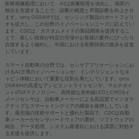
医療画像処理において、AIは画像処理を強化し、病変の
検出を支援することで、診断の精度と早期診断を向上させ
ます。ams OSRAMでは、センシング製品のポートフォリ
オを拡大し、この分野のイノベーションニーズに応えてい
ます。CDCは、カスタムメイドの製品開発を提供するこ
とで、新しい技術が特定の市場やお客様の要件にぴったり
合致するよう確約し、中国における医療技術の進歩を促進
しています。
スマート自動車の分野では、センサアプリケーションにお
けるAI主導のイノベーションが、インテリジェントなキ
ャビン体験において重要な役割を果たしています。ams
OSRAMの高度なアンビエントライトセンサ、マルチポイ
ントdToFテクノロジー、高性能な赤外線LEDとCMOSイ
メージセンサは、自動車メーカーによる高品質でインタラ
クティブなスマートインテリアの構築を後押ししていま
す。最先端の技術サポートと優れた製品で、CDCは自動
車メーカーがセンサハードウェアの選択、ソフトウェアの
統合、データ処理、システム最適化における課題に対処す
る支援を提供します。