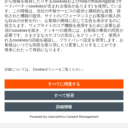
life in terms of health, safety and convenience, while
reducing impact on the environment.
Our around 20,000 employees worldwide focus on
innovation across sensing, illumination and
visualization to make journeys safer, medical diagnosis
more accurate and daily moments in communication a
richer experience. Our work creates technology for
breakthrough applications, which is reflected in over
15,000 patents granted and applied. Headquartered in
Premstaetten/Graz (Austria) with a co-headquarters in
Munich (Germany), the group achieved EUR 3.6 billion
revenues in 2023 and is listed as ams-OSRAM AG on
the SIX Swiss Exchange (ISIN: AT0000A3EPA4).
Find out more about us on
https://ams-osram.com
ams is a registered trademark of ams-OSRAM AG. In
addition, many of our products and services are
registered or filed trademarks of ams OSRAM Group.