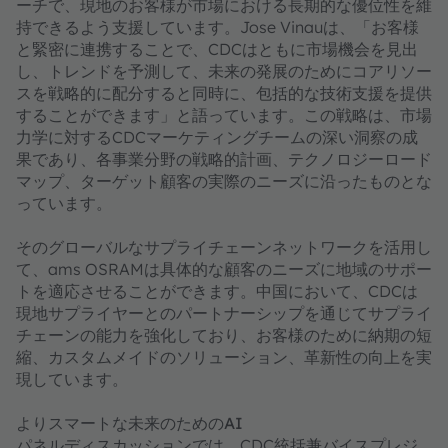
ーチで、現地のお客様が市場における長期的な優位性を維
持できるよう支援しています。Jose Vinauは、「お客様
と緊密に連携することで、CDCはともに市場機会を見出
し、トレンドを予測して、未来の発展のためにコアリソー
スを戦略的に配分すると同時に、包括的な技術支援を提供
することができます」と語っています。この戦略は、市場
力学に対するCDCマーケティングチームの深い洞察の成
果であり、各事業分野の戦略的計画、テクノロジーロード
マップ、ターゲット顧客の実際のニーズに沿ったものとな
っています。
そのグローバルなサプライチェーンネットワークを活用し
て、ams OSRAMは具体的な顧客のニーズに地域のサポー
トを適応させることができます。中国において、CDCは
現地サプライヤーとのパートナーシップを通じてサプライ
チェーンの能力を強化しており、お客様のために納期の短
縮、カスタムメイドのソリューション、革新性の向上を実
現しています。
よりスマートな未来のためのAI
パネルディスカッションでは、CDC統括兼バイスプレジ