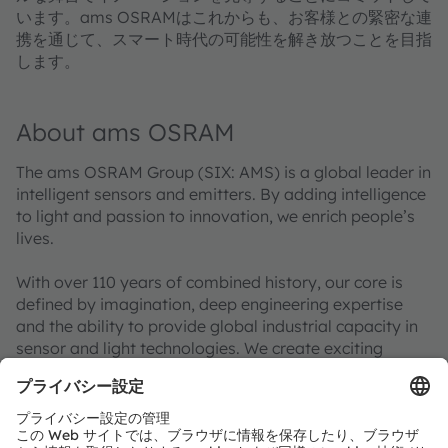
います。ams OSRAMはこれからも、お客様との緊密な連
携を通じて、スマート時代の可能性を解き放つことを目指
します。
About ams OSRAM
The ams OSRAM Group (SIX: AMS) is a global leader in
intelligent sensors and emitters. By adding intelligence
to light and passion to innovation, we enrich people’s
lives.
With over 110 years of combined history, our core is
defined by imagination, deep engineering expertise
and the ability to provide global industrial capacity in
sensor and light technologies. We create exciting
innovations that enable our customers in the
automotive, industrial, medical and consumer markets
to maintain their competitive edge and drive
innovation that meaningfully improves the quality of