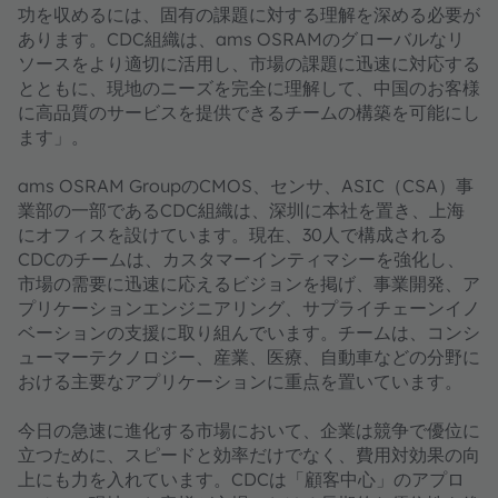
功を収めるには、固有の課題に対する理解を深める必要が
あります。CDC組織は、ams OSRAMのグローバルなリ
ソースをより適切に活用し、市場の課題に迅速に対応する
とともに、現地のニーズを完全に理解して、中国のお客様
に高品質のサービスを提供できるチームの構築を可能にし
ます」。
ams OSRAM GroupのCMOS、センサ、ASIC（CSA）事
業部の一部であるCDC組織は、深圳に本社を置き、上海
にオフィスを設けています。現在、30人で構成される
CDCのチームは、カスタマーインティマシーを強化し、
市場の需要に迅速に応えるビジョンを掲げ、事業開発、ア
プリケーションエンジニアリング、サプライチェーンイノ
ベーションの支援に取り組んでいます。チームは、コンシ
ューマーテクノロジー、産業、医療、自動車などの分野に
おける主要なアプリケーションに重点を置いています。
今日の急速に進化する市場において、企業は競争で優位に
立つために、スピードと効率だけでなく、費用対効果の向
上にも力を入れています。CDCは「顧客中心」のアプロ