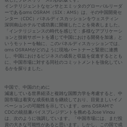
インテリジェントなセンサとエミッタのグローバルリーダ
ーであるams OSRAM（SIX：AMS）は、その中国開発セ
ンター（CDC）パネルディスカッションをウェスティン
深圳南山ホテルで成功裏に開催したことを発表しました。
「インテリジェンスの時代を感じて：多様なアプリケーシ
ョンと技術サポートを通じて中国における開発を加速」と
いうモットーを軸に、このパネルディスカッションでは、
ams OSRAMがどのように現地パートナーと緊密に連携
し、中国におけるビジネスの成長と収益を促進するととも
に、中国市場に対する同社のコミットメントを強化してい
るかを探りました。
中国で、中国のために
減速している世界経済と複雑な国際力学を考慮すると、中
国市場は着実な成長軌道を継続しており、目覚ましいイノ
ベーションの可能性を示しています。ams OSRAMで
CDCの統括兼バイスプレジデントを務めるJose Vinau
は、次のように強調しています。「中国市場には、まだ投
資の大きな可能性があると思います。しかし、この国で成