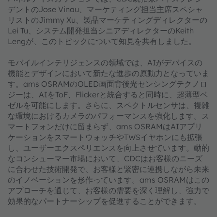
デントのJose Vinau、マーケティング担当主席スペシャ
リストのJimmy Xu、製品マーケティングディレクターの
Lei Tu、システム開発担当シニアディレクターのKeith
Lengが、このトピックについて知見を共有しました。
モバイルインテリジェンスの領域では、AIがデバイスの
機能とデザインにおいて新たな進歩の原動力となっていま
す。ams OSRAMのOLED画面背後光センシングテクノロ
ジーは、AIをToF、Flickerと統合すると同時に、超薄型ベ
ゼルを可能にします。さらに、スペクトルセンサは、複雑
な環境におけるカメラのパフォーマンスを強化します。ス
マートフォンだけに留まらず、ams OSRAMはAIアプリ
ケーションをスマートウォッチやTWSイヤホンにも拡張
し、ユーザーエクスペリエンスを向上させています。動的
なコンシューマー市場において、CDCはお客様のニーズ
に合わせた技術開発で、お客様と緊密に連携しながら未来
のイノベーションを形作っています。ams OSRAMはこの
アプローチを通じて、お客様の需要を深く理解し、強力で
効果的なパートナーシップを促進することができます。