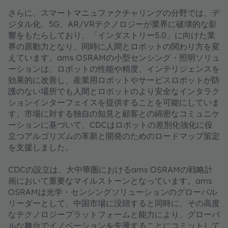
さらに、スマートマニュファクチャリングの分野では、デ
ジタル化、5G、AR/VRテクノロジーが業界に破壊的な影
響をもたらしており、「インダストリー5.0」に向けた業
界の原動力となり、同時に人間とロボットの関わり方を変
えています。ams OSRAMの小型センシング・照明ソリュ
ーションは、ロボットの性能や精度、インテリジェンスを
効果的に改善し、産業用ロボットやサービスロボットが防
護のない場所でも人間とロボットのより安全なインタラク
ションインターフェイスを提供することを可能にしていま
す。市場に対する独自の知見と顧客との綿密なコミュニケ
ーションに基づいて、CDCはロボットの差別化強化に役
立つアルゴリズムの革新と開発のためのロードマップ策定
を支援しました。
CDCの設立は、大中華圏におけるams OSRAMの戦略計
画において重要なマイルストーンとなっています。ams
OSRAMは光学・センシングソリューションのグローバル
リーダーとして、中国市場に没頭すると同時に、その高度
なテクノロジープラットフォームと能力により、グローバ
ルな舞台でイノベーションを先導することにコミットして