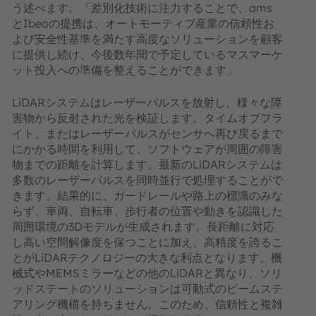
う述べます。「差別化技術に注力することで、ams
とIbeoの提携は、オートモーティブ産業の信頼性お
よび安全性基準を満たす高度なソリューションを顧客
に提供し続け、今後数年間で予定しているマスマーケ
ット投入への準備を整えることができます」
LiDARシステムはレーザーパルスを放射し、様々な障
害物から反射された光を検証します。タイムオブフラ
イト、またはレーザーパルスがセンサへ再び戻るまで
にかかる時間を利用して、ソフトウェアが周囲の障害
物までの距離を計算します。最新のLiDARシステムは
多数のレーザーパルスを同時並行で処理することがで
きます。結果的に、ガードレールや路上の標識のみな
らず、車両、自転車、歩行者の位置や動きを認識した
周囲環境の3Dモデルが生成されます。長距離に対応
し高い空間解像度を保つことに加え、高精度を誇るこ
とがLiDARテクノロジーの大きな利点となります。機
械式やMEMSミラーなどの他のLiDARと異なり、ソリ
ッドステートのソリューションは可動式のビームステ
アリング機構を持ちません。このため、信頼性と複雑