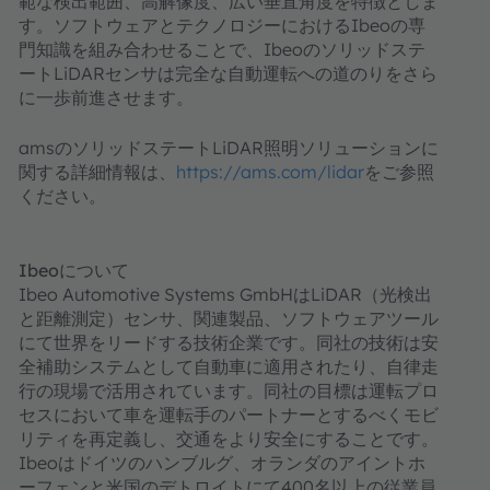
範な検出範囲、高解像度、広い垂直角度を特徴としま
す。ソフトウェアとテクノロジーにおけるIbeoの専
門知識を組み合わせることで、Ibeoのソリッドステ
ートLiDARセンサは完全な自動運転への道のりをさら
に一歩前進させます。
amsのソリッドステートLiDAR照明ソリューションに
関する詳細情報は、
https://ams.com/lidar
をご参照
ください。
Ibeoについて
Ibeo Automotive Systems GmbHはLiDAR（光検出
と距離測定）センサ、関連製品、ソフトウェアツール
にて世界をリードする技術企業です。同社の技術は安
全補助システムとして自動車に適用されたり、自律走
行の現場で活用されています。同社の目標は運転プロ
セスにおいて車を運転手のパートナーとするべくモビ
リティを再定義し、交通をより安全にすることです。
Ibeoはドイツのハンブルグ、オランダのアイントホ
ーフェンと米国のデトロイトにて400名以上の従業員