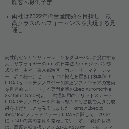
顧客へ提供予定
両社は2022年の量産開始を目指し、最
高クラスのパフォーマンスを実現する見
通し
高性能センサソリューションをグローバルに提供する
大手サプライヤーのamsの日本法人amsジャパン株
式会社（本社：東京都港区、カントリーマネージャ
ー：岩本桂一）と、ドイツに拠点を置き自動車向け
LiDARセンサテクノロジーと関連ソフトウェアの技術
を世界的にリードする専門企業のIbeo Automotive
Systems GmbHは、自動運転用のソリッドステート
LiDARテクノロジーを市場へ導入する提携で大きな成
果を上げたことを発表しました。amsとIbeoは、
ibeoNextソリッドステートLiDARに関して、2018年
にLiDARの共同開発を開始しています。両社の目標
は、高度運転支援システム(ADAS)のオートモーティ