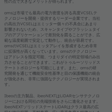
性の点で大きなメリットが得られます。
amsは市場でも最高の電力密度を誇る高度VCSELテ
クノロジーを開発・提供するリーダー企業です。当社
の高出力VCSELはエミッター個々の不具合にあまり
影響されないため、スキャンタイプやフラッシュタイ
プのアプリケーションで差別化を図ることができ、広
範な温度範囲で安定して動作し、統合が容易です。
amsのVCSELはエミッタアレイを形成するため非常
に拡張性が高くなっています。amsのテクノロジー
はアドレスを指定可能、つまりダイの特定領域のみ出
力させることができます。これがトゥルーソリッドス
テートトポロジーを可能にします。また、amsの研
究開発を通じて機能安全性基準と目の保護機能の統合
が強化され、非常に強固なテクノロジーが実現されま
す。
Ibeoの主力製品、ibeoNEXTはLiDARセンサテクノロ
ジーにおける同社の先端技術をさらに進化させます。
ibeoNEXTソリッドステートLiDARはクラス最高の広