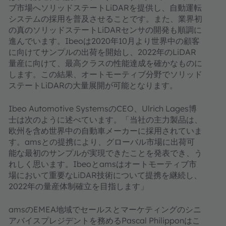
ブ市場へソリッドステートLiDARを提供し、自動運転
システムの採用を普及させることです。また、業界初
の真のソリッドステートLiDARセンサの開発も順調に
進んでいます。Ibeoは2020年10月より世界中の顧客
に向けてサンプルの出荷を開始し、2022年のLiDAR
量産に向けて、最高クラスの性能達成を確かなものに
します。この結果、オートモーティブ分野でソリッド
ステートLiDARの大量展開が可能となります。
Ibeo Automotive SystemsのCEO、Ulrich Lages博
士は次のように述べています。「当社の主力製品は、
欧州を含め世界中の自動車メーカーに採用されていま
す。amsとの提携により、グローバル市場に出荷可
能な最初のサンプルが実現できたことを発表でき、う
れしく思います。Ibeoとamsはオートモーティブ市
場において重要なLiDAR技術について提携を継続し、
2022年の量産体制確立を目指します」
amsのEMEA地域でセールスとマーケティングのシニ
アバイスプレジデントを務めるPascal Philipponはこ