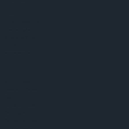
Über ams OSRAM
Newsroom
Investor Relations
Nachhaltigkeit
Standorte & Distribution
Karriere
Barrierefreiheit
Support
Produkt Selektor
Download Center
Tools
Kundenanfragen
Technischer Support
Partner Netzwerk
Whistleblowing