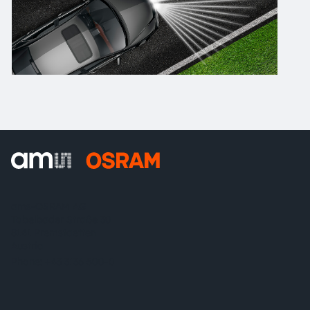
ams-OSRAM AG
Tobelbader Straße 30
8141 Premstaetten
Austria
Phone:
+43 3136 500-0